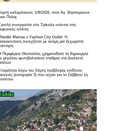
Γιορτή καλαμποκιού, 1/8/2026, στον Αγ. Βησσαρίωνα
μου Πύλης
Τριπλή συνεργασία στα Τρίκαλα ενάντια στις
λεφωνικές απάτες
Wander Mamas x Fashion City Outlet: Η
σικοκινητική συνεχίζεται με ακόμη μία ξεχωριστή
νάντηση
H Περιφέρεια Θεσσαλίας χρηματοδοτεί τη δημιουργία
ός μεγάλου φωτοβολταϊκού σταθμού στο Διαλεκτό
ικάλων
Ετοιμότητα λόγω του Χάρτη πρόβλεψης κινδύνου
καγιάς (κατηγορία 3) που ισχύει για το Σάββατο 1η
γούστου