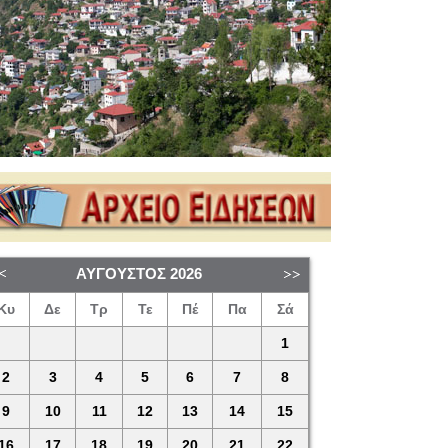
ΑΎΓΟΥΣΤΟΣ
2026
Κυ
Δε
Τρ
Τε
Πέ
Πα
Σά
1
2
3
4
5
6
7
8
9
10
11
12
13
14
15
16
17
18
19
20
21
22