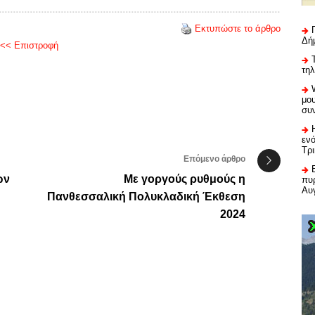
Εκτυπώστε το άρθρο
Δή
<< Επιστροφή
τη
μου
συ
εν
Τρ
Επόμενο άρθρο
ων
Με γοργούς ρυθμούς η
πυρ
Αυ
Πανθεσσαλική Πολυκλαδική Έκθεση
2024