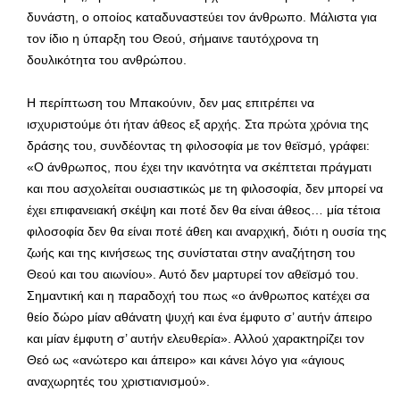
δυνάστη, ο οποίος καταδυναστεύει τον άνθρωπο. Μάλιστα για
τον ίδιο η ύπαρξη του Θεού, σήμαινε ταυτόχρονα τη
δουλικότητα του ανθρώπου.
Η περίπτωση του Μπακούνιν, δεν μας επιτρέπει να
ισχυριστούμε ότι ήταν άθεος εξ αρχής. Στα πρώτα χρόνια της
δράσης του, συνδέοντας τη φιλοσοφία με τον θεϊσμό, γράφει:
«Ο άνθρωπος, που έχει την ικανότητα να σκέπτεται πράγματι
και που ασχολείται ουσιαστικώς με τη φιλοσοφία, δεν μπορεί να
έχει επιφανειακή σκέψη και ποτέ δεν θα είναι άθεος… μία τέτοια
φιλοσοφία δεν θα είναι ποτέ άθεη και αναρχική, διότι η ουσία της
ζωής και της κινήσεως της συνίσταται στην αναζήτηση του
Θεού και του αιωνίου». Αυτό δεν μαρτυρεί τον αθεϊσμό του.
Σημαντική και η παραδοχή του πως «ο άνθρωπος κατέχει σα
θείο δώρο μίαν αθάνατη ψυχή και ένα έμφυτο σ’ αυτήν άπειρο
και μίαν έμφυτη σ’ αυτήν ελευθερία». Αλλού χαρακτηρίζει τον
Θεό ως «ανώτερο και άπειρο» και κάνει λόγο για «άγιους
αναχωρητές του χριστιανισμού».