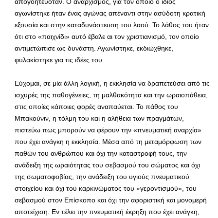
απογοητευόταν. Ο αναρχισμός, για τον οποίο ο ίδιος
αγωνίστηκε ήταν ένας αγώνας απέναντι στην ασύδοτη κρατική
εξουσία και στην καταδυνάστευση του λαού. Το λάθος του ήταν
ότι στο «παιχνίδι» αυτό έβαλε αι τον χριστιανισμό, τον οποίο
αντιμετώπισε ως δυνάστη. Αγωνίστηκε, εκδιώχθηκε,
φυλακίστηκε για τις ιδέες του.
Εύχομαι, σε μία άλλη λογική, η εκκλησία να δραπετεύσει από τις
ισχυρές της παθογένειες, τη μαλθακότητα και την ωραιοπάθεια,
στις οποίες κάποιες φορές αναπαύεται. Το πάθος του
Μπακούνιν, η τόλμη του και η αλήθεια των πραγμάτων,
πιστεύω πως μπορούν να φέρουν την «πνευματική αναρχία»
που έχει ανάγκη η εκκλησία. Μέσα από τη μεταμόρφωση των
παθών του ανθρώπου και όχι την καταστροφή τους, την
ανάδειξη της ωραιότητας του σεβασμού του σώματος και όχι
της σωματοφοβίας, την ανάδειξη του υγιούς πνευματικού
στοιχείου και όχι του καρκινώματος του «γεροντισμού», του
σεβασμού στον Επίσκοπο και όχι την αφοριστική και μονομερή
αποτείχιση. Εν τέλει την πνευματική έκρηξη που έχει ανάγκη,