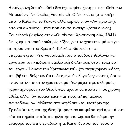
Η σύγχρονη λοιπόν αθεΐα δεν έχει καμία σχέση με την αθεΐα των
Μπακούνιν, Nietzsche, Feuerbach. Ο Nietzsche (στο «πέρα
από το Καλό και το Κακό», αλλά κυρίως στον «Αντίχριστο»),
όσο και ο «άθεος» (κάτι που δεν το ενστερνιζόταν ο ίδιος)
Feuerbach (κυρίως στην «Ουσία του Χριστιανισμού», 1841)
δεν χρησιμοποιούν σκληρές λέξεις για τον χριστιανισμό και για
το πρόσωπο του Χριστού. Ειδικά ο Nietzsche, το
υπερασπίζεται. Κι ο Feuerbach που σπούδασε θεολογία και
αργότερα τον κέρδισε η μαρξιστική διαλεκτική, στο περίφημο
του έργο «Η ουσία του Χριστιανισμού» (τα περιεχόμενα κιόλας
του βιβλίου δείχνουν ότι ο ίδιος είχε θεολογικές γνώσεις), όσο κι
αν αντιστέκεται στον χριστιανισμό, δεν μάχεται με σκληρούς
χαρακτηρισμούς τον Θεό, όπως αγαπά να πράττει η σύγχρονη
αθεΐα, αλλά Τον χαρακτηρίζει «άπειρο, τέλειο, αιώνιο,
παντοδύναμο». Μάλιστα στο κεφάλαιο «το μυστήριο της
Τριαδικότητας και της Θεομήτορος» αν και φιλοσοφεί αρκετά, σε
κάποια σημεία, αυτός ο μαρξιστής, εκπλήσσει θετικά με την
αναφορά του στην τριαδικότητα. Και οι δύο λοιπόν, τόσο ο