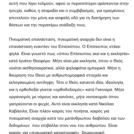
αυτή που λίγοι τολμούν, αφού οι περισσότεροι αρέσκονται στην
ησυχία, καθώς η αταραξία και ο συμβιβασμός, για ορισμένους
αποτελούν την μόνη και ασφαλή οδό για τη διατήρηση των
θέσεων και την περαιτέρω ανάδειξη τους.
Πνευματική επανάσταση, πνευματική αναρχία δεν είναι η
επανάσταση εναντίον του Επισκόπου. Ο Επίσκοπος στέκει
ψηλά. Είναι γνωστό πως «όπου Επίσκοπος εκεί και η εκκλησία»
κατά Ιγνάτιο Θεοφόρο. Μήτε είναι μία εκκλησία, όπου ο Θεός
νοείται αισθησιοκρατικά, αλλά ψηλαφείται εμπειρικά. Μήτε η
θεώρηση του Θεού με ανθρωπομορφικά στοιχεία και
εκλογικευμένη αντίληψη. Τότε ο Θεός καταντά ιδέα, ιδεολογία,
και η ορθοδοξία γίνεται «ορθοδοξισμός» κατά Γιανναρά. Μήτε
οργανισμός με νόμους και κανόνες, μήτε νοσοκομείο όπου
γιατρεύονται οι ψυχές. Αυτό είναι εκκλησία κατά Νικόλαο
Καβάσιλα; Είναι πλέον καιρός του ποιήσαι, καιρός για
πνευματική αναρχία κατά του μισάνθρωπου διαβόλου και των
δεδομένων που επιβάλλει στον νου του ανθρώπου. Είναι
καιρός για «πνευματική καταστροφή», δημιουργική,