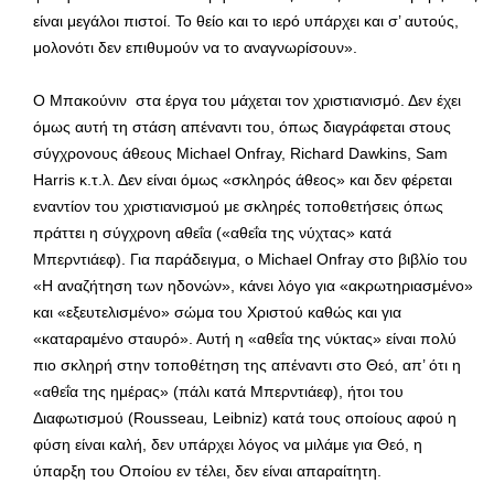
είναι μεγάλοι πιστοί. Το θείο και το ιερό υπάρχει και σ’ αυτούς,
μολονότι δεν επιθυμούν να το αναγνωρίσουν».
Ο Μπακούνιν στα έργα του μάχεται τον χριστιανισμό. Δεν έχει
όμως αυτή τη στάση απέναντι του, όπως διαγράφεται στους
σύγχρονους άθεους Michael Onfray, Richard Dawkins, Sam
Harris κ.τ.λ. Δεν είναι όμως «σκληρός άθεος» και δεν φέρεται
εναντίον του χριστιανισμού με σκληρές τοποθετήσεις όπως
πράττει η σύγχρονη αθεΐα («αθεΐα της νύχτας» κατά
Μπερντιάεφ). Για παράδειγμα, ο Michael Onfray στο βιβλίο του
«Η αναζήτηση των ηδονών», κάνει λόγο για «ακρωτηριασμένο»
και «εξευτελισμένο» σώμα του Χριστού καθώς και για
«καταραμένο σταυρό». Αυτή η «αθεΐα της νύκτας» είναι πολύ
πιο σκληρή στην τοποθέτηση της απέναντι στο Θεό, απ’ ότι η
«αθεΐα της ημέρας» (πάλι κατά Μπερντιάεφ), ήτοι του
Διαφωτισμού (Rousseau
,
Leibniz) κατά τους οποίους αφού η
φύση είναι καλή, δεν υπάρχει λόγος να μιλάμε για Θεό, η
ύπαρξη του Οποίου εν τέλει, δεν είναι απαραίτητη.