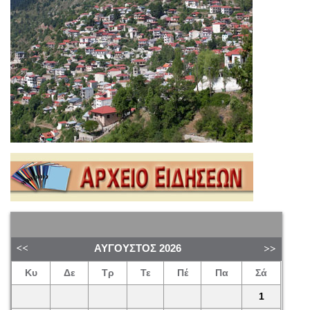
ΑΎΓΟΥΣΤΟΣ
2026
Κυ
Δε
Τρ
Τε
Πέ
Πα
Σά
1