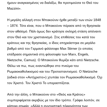
ήμουν αναγκασμένος να διαλέξω, θα προτιμούσα το Θεό του
Mazzini».
Η μεγάλη αλλαγή στον Μπακούνιν ήρθε μεταξύ των ετών 1848
– 1874. Τότε είναι, που ο Μπακούνιν πέρασε από τη θρησκεία
στον αθεϊσμό. Πάλι όμως δεν κράτησε σκληρή στάση απέναντι
στον Θεό και τον χριστιανισμό. Στις επιθέσεις του κατά του
κράτους και της θρησκείας, ο ίδιος επηρεάστηκε σε μεγάλο
βαθμό από τον Γερμανό φιλόσοφο Max Stirner (ο οποίος
επέδρασε σημαντικά στη φιλοσοφία των Marx, Engels,
Nietzsche, Camus). Ο Μπακούνιν θυμίζει κάτι από Nietzsche.
Θέλω να πω, πως εναντιώθηκε στο πνεύμα του
Ρωμαιοκαθολικισμού και του Προτεσταντισμού. Ο Nietzsche
(ειδικά στον «Αντίχριστο») χτυπάει τον Ρωμαιοκαθολικισμό. Όχι
τον Χριστό. Τον Χριστό Το υπερασπίζεται.
Από την άλλη, ο Μπακούνιν στο «Θεός και Κράτος»
συμπεριφέρεται ακριβώς με τον ίδιο τρόπο. Γράφει λοιπόν, σε
κάποιο σημείο: «Αλλά η συντριπτική πλειονότητα των