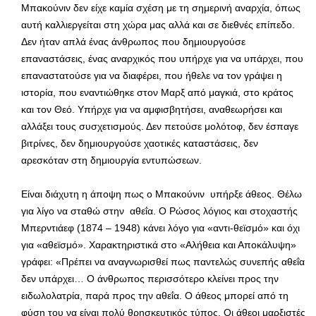
Μπακούνιν δεν είχε καμία σχέση με τη σημερινή αναρχία, όπως
αυτή καλλιεργείται στη χώρα μας αλλά και σε διεθνές επίπεδο.
Δεν ήταν απλά ένας άνθρωπος που δημιουργούσε
επαναστάσεις, ένας αναρχικός που υπήρχε για να υπάρχει, που
επαναστατούσε για να διαφέρει, που ήθελε να τον γράψει η
ιστορία, που εναντιώθηκε στον Μαρξ από μαγκιά, στο κράτος
και τον Θεό. Υπήρχε για να αμφισβητήσει, αναθεωρήσει και
αλλάξει τους συσχετισμούς. Δεν πετούσε μολότοφ, δεν έσπαγε
βιτρίνες, δεν δημιουργούσε χαοτικές καταστάσεις, δεν
αρεσκόταν στη δημιουργία εντυπώσεων.
Είναι διάχυτη η άποψη πως ο Μπακούνιν υπήρξε άθεος. Θέλω
για λίγο να σταθώ στην αθεΐα. Ο Ρώσος λόγιος και στοχαστής
Μπερντιάεφ (1874 – 1948) κάνει λόγο για «αντι-θεϊσμό» και όχι
για «αθεϊσμό». Χαρακτηριστικά στο «Αλήθεια και Αποκάλυψη»
γράφει: «Πρέπει να αναγνωρισθεί πως παντελώς συνεπής αθεΐα
δεν υπάρχει… Ο άνθρωπος περισσότερο κλείνει προς την
ειδωλολατρία, παρά προς την αθεΐα. Ο άθεος μπορεί από τη
φύση του να είναι πολύ θρησκευτικός τύπος. Οι άθεοι μαρξιστές