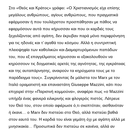
Στο «Θεός και Κράτος» γράφει: «Ο Χριστιανισμός είχε επίσης
μεγάλους ανθρώπους, αγίους ανθρώπους, που πραγματικά
εφάρμοσαν ή που τουλάχιστον προσπάθησαν με πάθος να
εφαρμόσουν αυτά που κήρυσσαν και που οι καρδιές τους
ξεχειλίζοντας από αγάπη, δεν έκρυβαν παρά μόνο περιφρόνηση
για τις ηδονές και τ’ αγαθά του κόσμου. Αλλά η συντριπτική
πλειοψηφία των καθολικών και Διαμαρτυρόμενων παπάδων
του, που εξ επαγγέλματος κήρυσσαν κι εξακολουθούν να
κηρύσσουν τις δογματικές αρετές της αγνότητας, της εγκράτειας
και της αυταπάρνησης, αναιρούν τα κηρύγματα τους με το
παράδειγμα τους». Συγκρίνοντας δε μάλιστα τον Marx με τον
Ιταλό οραματιστή και επαναστάτη Giuseppe Mazzini, κάτι που
επιχειρεί στην «Παρισινή κομμούνα», αναφέρει πως «ο Mazzini
υπήρξε ένας φανερά ειλικρινής και φλογερός πιστός. Λάτρευε
τον Θεό του, στον οποίο αφιέρωσε ό,τι σκεπτόταν, αισθανόταν
ή έκανε… ο Marx δεν πιστεύει στο Θεό, αλλά πιστεύει βαθιά
στον εαυτό του. Η καρδιά του είναι γεμάτη όχι με αγάπη αλλά με
μνησικακία… Προσωπικά δεν πιστεύω σε κανένα, αλλά αν