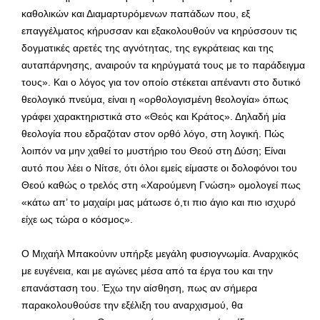
καθολικών και Διαμαρτυρόμενων παπάδων που, εξ
επαγγέλματος κήρυσσαν και εξακολουθούν να κηρύσσουν τις
δογματικές αρετές της αγνότητας, της εγκράτειας και της
αυταπάρνησης, αναιρούν τα κηρύγματά τους με το παράδειγμα
τους». Και ο λόγος για τον οποίο στέκεται απέναντι στο δυτικό
θεολογικό πνεύμα, είναι η «ορθολογισμένη θεολογία» όπως
γράφει χαρακτηριστικά στο «Θεός και Κράτος». Δηλαδή μία
θεολογία που εδραζόταν στον ορθό λόγο, στη λογική. Πώς
λοιπόν να μην χαθεί το μυστήριο του Θεού στη Δύση; Είναι
αυτό που λέει ο Νίτσε, ότι όλοι εμείς είμαστε οι δολοφόνοι του
Θεού καθώς ο τρελός στη «Χαρούμενη Γνώση» ομολογεί πως
«κάτω απ’ το μαχαίρι μας μάτωσε ό,τι πιο άγιο και πιο ισχυρό
είχε ως τώρα ο κόσμος».
Ο Μιχαήλ Μπακούνιν υπήρξε μεγάλη φυσιογνωμία. Αναρχικός
με ευγένεια, και με αγώνες μέσα από τα έργα του και την
επανάσταση του. Έχω την αίσθηση, πως αν σήμερα
παρακολουθούσε την εξέλιξη του αναρχισμού, θα