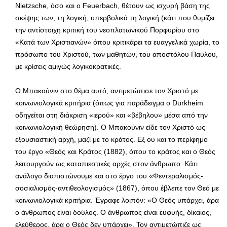
Nietzsche, όσο και ο Feuerbach, θέτουν ως ισχυρή βάση της
σκέψης των, τη λογική, υπερβολικά τη λογική (κάτι που θυμίζει
την αντίστοιχη κριτική του νεοπλατωνικού Πορφυρίου στο
«Κατά των Χριστιανών» όπου κριτικάρει τα ευαγγελικά χωρία, το
πρόσωπο του Χριστού, των μαθητών, του αποστόλου Παύλου,
με κρίσεις αμιγώς λογικοκρατικές.
Ο Μπακούνιν στο θέμα αυτό, αντιμετώπισε τον Χριστό με
κοινωνιολογικά κριτήρια (όπως για παράδειγμα ο Durkheim
οδηγείται στη διάκριση «ιερού» και «βέβηλου» μέσα από την
κοινωνιολογική θεώρηση). Ο Μπακούνιν είδε τον Χριστό ως
εξουσιαστική αρχή, μαζί με το κράτος. Εξ ου και το περίφημο
του έργο «Θεός και Κράτος (1882), όπου το κράτος και ο Θεός
λειτουργούν ως καταπιεστικές αρχές στον άνθρωπο. Κάτι
ανάλογο διαπιστώνουμε και στο έργο του «Φεντεραλισμός-
σοσιαλισμός-αντιθεολογισμός» (1867), όπου έβλεπε τον Θεό με
κοινωνιολογικά κριτήρια. Έγραφε λοιπόν: «Ο Θεός υπάρχει, άρα
ο άνθρωπος είναι δούλος. Ο άνθρωπος είναι ευφυής, δίκαιος,
ελεύθερος, άρα ο Θεός δεν υπάρχει». Τον αντιμετώπιζε ως