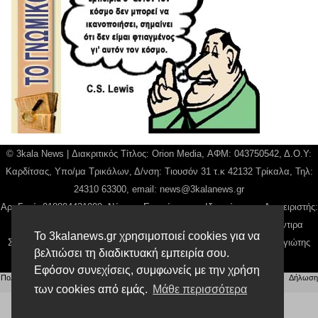
© 3kala News | Διακριτικός Τίτλος: Orion Media, ΑΦΜ: 043750542, Δ.Ο.Υ:
Καρδίτσας, Υπο/μα Τρικάλων, Δ/νση: Τιουσόν 31 τ.κ 42132 Τρίκαλα, Τηλ:
24310 63300, email:
news@3kalanews.gr
Αρ. Γεμή: 018804431000, Νόμιμος Εκπρόσωπος, Ιδιοκτήτης και Διαχειριστής:
Παναγιώτης Φιλίππου, Διευθύντρια: Γιαννουσά Βασιλική, Διευθύντιρα
Το 3kalanews.gr χρησιμοποιεί cookies για να
Σύνταξης: Μπαλαμπάνη Βασιλική. Δικαιούχος domain name Παναγιώτης
βελτιώσει τη διαδικτυακή εμπειρία σου.
Φιλίππου
Εφόσον συνεχίσεις, συμφωνείς με την χρήση
Πολιτική απορρήτου
|
Αίτηση Διαχείρισης Προσωπικών Δεδομένων
|
Όροι χρήσης
| |
Δήλωση
Συμμόρφωσης
των cookies από εμάς.
Μάθε περισσότερα