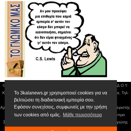
© 3kala News | Διακριτικός Τίτλος: Orion Media, ΑΦΜ: 043750542, Δ.Ο.Υ:
Το 3kalanews.gr χρησιμοποιεί cookies για να
Καρδίτσας, Υπο/μα Τρικάλων, Δ/νση: Τιουσόν 31 τ.κ 42132 Τρίκαλα, Τηλ:
βελτιώσει τη διαδικτυακή εμπειρία σου.
24310 63300, email:
news@3kalanews.gr
Εφόσον συνεχίσεις, συμφωνείς με την χρήση
Αρ. Γεμή: 018804431000, Νόμιμος Εκπρόσωπος, Ιδιοκτήτης και Διαχειριστής:
των cookies από εμάς.
Μάθε περισσότερα
Παναγιώτης Φιλίππου, Διευθύντρια: Γιαννουσά Βασιλική, Διευθύντιρα
Σύνταξης: Μπαλαμπάνη Βασιλική. Δικαιούχος domain name Παναγιώτης
Φιλίππου