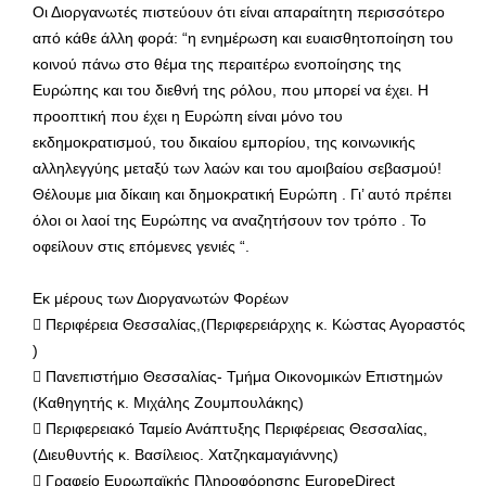
Οι Διοργανωτές πιστεύουν ότι είναι απαραίτητη περισσότερο
από κάθε άλλη φορά: “η ενημέρωση και ευαισθητοποίηση του
κοινού πάνω στο θέμα της περαιτέρω ενοποίησης της
Ευρώπης και του διεθνή της ρόλου, που μπορεί να έχει. Η
προοπτική που έχει η Ευρώπη είναι μόνο του
εκδημοκρατισμού, του δικαίου εμπορίου, της κοινωνικής
αλληλεγγύης μεταξύ των λαών και του αμοιβαίου σεβασμού!
Θέλουμε μια δίκαιη και δημοκρατική Ευρώπη . Γι’ αυτό πρέπει
όλοι οι λαοί της Ευρώπης να αναζητήσουν τον τρόπο . Το
οφείλουν στις επόμενες γενιές “.
Εκ μέρους των Διοργανωτών Φορέων
 Περιφέρεια Θεσσαλίας,(Περιφερειάρχης κ. Κώστας Αγοραστός
)
 Πανεπιστήμιο Θεσσαλίας- Τμήμα Οικονομικών Επιστημών
(Καθηγητής κ. Μιχάλης Ζουμπουλάκης)
 Περιφερειακό Ταμείο Ανάπτυξης Περιφέρειας Θεσσαλίας,
(Διευθυντής κ. Βασίλειος. Χατζηκαμαγιάννης)
 Γραφείο Ευρωπαϊκής Πληροφόρησης EuropeDirect