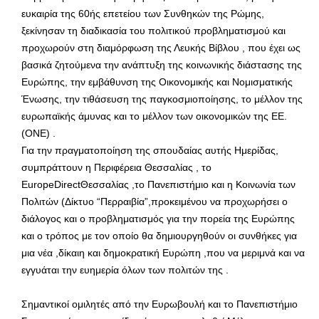
ευκαιρία της 60ής επετείου των Συνθηκών της Ρώμης,
ξεκίνησαν τη διαδικασία του πολιτικού προβληματισμού και
προχωρούν στη διαμόρφωση της Λευκής Βίβλου , που έχει ως
βασικά ζητούμενα την ανάπτυξη της κοινωνικής διάστασης της
Ευρώπης, την εμβάθυνση της Οικονομικής και Νομισματικής
Ένωσης, την τιθάσευση της παγκοσμιοποίησης, το μέλλον της
ευρωπαϊκής άμυνας και το μέλλον των οικονομικών της ΕΕ.
(ΟΝΕ) .
Για την πραγματοποίηση της σπουδαίας αυτής Ημερίδας,
συμπράττουν η Περιφέρεια Θεσσαλίας , το
EuropeDirectΘεσσαλίας ,το Πανεπιστήμιο και η Κοινωνία των
Πολιτών (Δίκτυο “Περραιβία”,προκειμένου να προχωρήσει ο
διάλογος και ο προβληματισμός για την πορεία της Ευρώπης
και ο τρόπος με τον οποίο θα δημιουργηθούν οι συνθήκες για
μια νέα ,δίκαιη και δημοκρατική Ευρώπη ,που να μεριμνά και να
εγγυάται την ευημερία όλων των πολιτών της .
Σημαντικοί ομιλητές από την Ευρωβουλή και το Πανεπιστήμιο