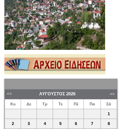
ΑΎΓΟΥΣΤΟΣ
2026
Κυ
Δε
Τρ
Τε
Πέ
Πα
Σά
1
2
3
4
5
6
7
8