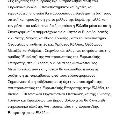
Στις εργασίες της ημερίδας έχουν προσκληθεί Μέλη του
Ευρωκοινοβουλίου , πανεπιστημιακοί καθηγητές και
τεχνοκράτες, οι οποίοι θα παρουσιάσουν ελεύθερα τη δική τους
οπτική και προσέγγιση για το μέλλον της Ευρώπης ,αλλά και
τον ρόλο που καλείται να διαδραματίσει η Ελλάδα μέσα σε αυτή.
Συγκεκριμένα θα συμμετέχουν ως ομιλητές οι Ευρωβουλευτές
κ.κ. Νότης Μαριάς και Νίκος Χουντής , από το Πανεπιστήμιο
Θεσσαλίας οι καθηγητές κ.κ. Χρήστος Κόλλιας, Θεόδωρος
Μεταξάς και Ανδρέας . Στεργίου και τέλος, ως εκπρόσωπος της
ομάδας “Ευρώπη” της Αντιπροσωπείας της Ευρωπαϊκής
Επιτροπής στην Ελλάδα, ο κ. Λευτέρης Αντωνόπουλος .
Μετά το τέλος των εισηγήσεων θα ακολουθήσει ανοιχτή
συζήτηση με παρεμβάσεις από τους ενδιαφερόμενους.
Σημειώνεται ότι η εκδήλωση αυτή έχει την υποστήριξη της
Αντιπροσωπείας της Ευρωπαϊκής Επιτροπής στην Ελλάδα, του
Δικτύου Εθελοντικών Οργανώσεων Θεσσαλίας και της Ένωσης
Γονέων και Κηδεμόνων του Δήμου Βόλου ,ενώ θα διανεμηθεί
ενημερωτικό υλικότης Αντιπροσωπείας της Ευρωπαϊκής
Επιτροπής στην Ελλάδα.