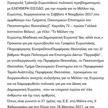
Στρογγυλή Τράπεζα Ευρωπαϊκού πολιτικού προβληματισμού,
με ΕΛΕΥΘΕΡΗ ΕΙΣΟΔΟ, για την πορεία και το Μέλλον της
Ευρώπης, διοργανώνεται το Σάββατο 4 Νοεμβρίου 2017,στο
αμφιθέατρο του Τμήματος Οικονομικών Επιστημών του
Πανεπιστημίου Θεσσαλίας(Γ. Καρτάλη 72 – πρώην Γαλλικό
Ινστιτούτο Βόλου) , με τίτλο: “Το Μέλλον της
Ευρώπης:Μιαδίκαιη και Δημοκρατική Ευρώπη! Ναι, αλλά πως;»
Πρόκειται για μια πρωτοβουλία του Γραφείου Ευρωπαϊκής
Πληροφόρησης EuropeDirectΠεριφέρειας Θεσσαλίας και του 2/
βάθμιου Φορέα Πολιτισμού και Επιστημών Δίκτυο “Περραιβία” ,
με συνδιοργανωτές την Περιφέρεια Θεσσαλίας, το Πανεπιστήμιο
Θεσσαλίας-Τμήμα Οικονομικών Επιστημών και το Περιφερειακό
Ταμείο Ανάπτυξης Περιφέρειας Θεσσαλίας , προκειμένου να
διοργανωθούν ανοιχτές συζητήσεις για το Μέλλον της Ευρώπης
και να διαμορφωθούν πολιτικές για μια πιο Δίκαιη και
Δημοκρατική Ευρώπη , που να υπηρετεί πρώτα απ’ όλα
άνθρωπο και όχι τους αριθμούς.
Όπως είναι γνωστό οι 27 ηγέτες της Ε.Ε. στη Μάλτα στις 3
Φεβρουαρίου και στη Ρώμη στις 25 Μαρτίου 2017, με την