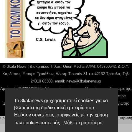
© 3kala News | Διακριτικός Τίτλος: Orion Media, ΑΦΜ: 043750542, Δ.Ο.Υ:
Καρδίτσας, Υπο/μα Τρικάλων, Δ/νση: Τιουσόν 31 τ.κ 42132 Τρίκαλα, Τηλ:
24310 63300, email:
news@3kalanews.gr
Αρ. Γεμή: 018804431000, Νόμιμος Εκπρόσωπος, Ιδιοκτήτης και Διαχειριστής:
Παναγιώτης Φιλίππου, Διευθύντρια: Γιαννουσά Βασιλική, Διευθύντιρα
Το 3kalanews.gr χρησιμοποιεί cookies για να
Σύνταξης: Μπαλαμπάνη Βασιλική. Δικαιούχος domain name Παναγιώτης
βελτιώσει τη διαδικτυακή εμπειρία σου.
Φιλίππου
Εφόσον συνεχίσεις, συμφωνείς με την χρήση
Πολιτική απορρήτου
|
Αίτηση Διαχείρισης Προσωπικών Δεδομένων
|
Όροι χρήσης
| |
Δήλωση
Συμμόρφωσης
των cookies από εμάς.
Μάθε περισσότερα