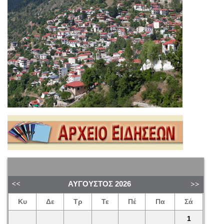
ΑΎΓΟΥΣΤΟΣ
2026
Κυ
Δε
Τρ
Τε
Πέ
Πα
Σά
1