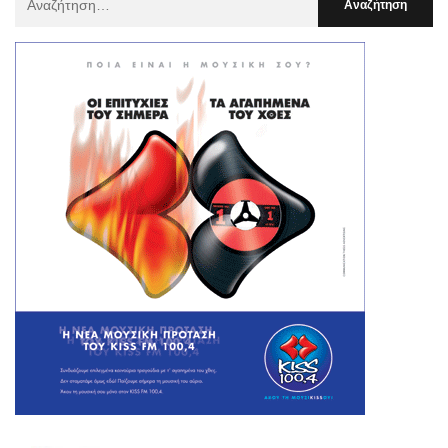
Για
: