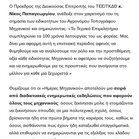
Ο Πρόεδρος της Διοικούσας Επιτροπής του ΤΕΕ/ΤΚΔΘ
κ.
Νίκος Παπαγεωργίου
, ανέδειξε στον χαιρετισμό του τη
σημασία των ειδικοτήτων του Αγρονόμου Τοπογράφου
Μηχανικού και σημειώνοντας: «Το Τεχνικό Επιμελητήριο
συμπληρώνει τα 100 χρόνια λειτουργίας του ως φορέας. Μας
δίνει μια αφορμή αυτή η επετειακή περίοδος αφενός να
θυμηθούμε και να αναλύσουμε τον ρόλο και την προστιθέμενη
αξία κάθε ειδικότητας Μηχανικού κι αφετέρου να συζητήσουμε
και να ενημερωθούμε για τις προοπτικές που ανοίγονται στο
μέλλον για κάθε μία ξεχωριστά.»
Θυμίζουμε ότι οι «Ημέρες Μηχανικού» αποτελούν μια
σειρά
από διαδικτυακές ενημερωτικές εκδηλώσεις που αφορούν
όλους τους μηχανικούς
: όσους ξεκίνησαν μόλις ή ετοιμάζονται
να ξεκινήσουν σπουδές σε μια πολυτεχνική σχολή, όσους
βρίσκονται ήδη στα πρώτα βήματα της καριέρας τους, καθώς κι
όσους αισθάνονται πως έχουν ήδη καταξιωθεί επαγγελματικά,
αλλά επιθυμούν να ενημερώνονται για τις εξελίξεις του κλάδου