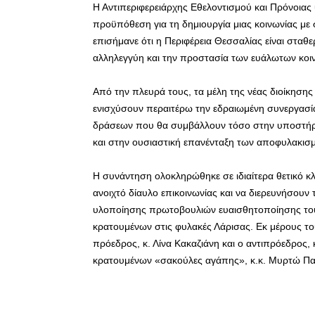
Η Αντιπεριφερειάρχης Εθελοντισμού και Πρόνοιας 
προϋπόθεση για τη δημιουργία μιας κοινωνίας με σ
επισήμανε ότι η Περιφέρεια Θεσσαλίας είναι στα
αλληλεγγύη και την προστασία των ευάλωτων κοι
Από την πλευρά τους, τα μέλη της νέας διοίκηση
ενισχύσουν περαιτέρω την εδραιωμένη συνεργασία
δράσεων που θα συμβάλλουν τόσο στην υποστήρι
και στην ουσιαστική επανένταξη των αποφυλακισμ
Η συνάντηση ολοκληρώθηκε σε ιδιαίτερα θετικό κ
ανοιχτό δίαυλο επικοινωνίας και να διερευνήσουν
υλοποίησης πρωτοβουλιών ευαισθητοποίησης του
κρατουμένων στις φυλακές Λάρισας. Εκ μέρους τ
πρόεδρος, κ. Λίνα Κακαζιάνη και ο αντιπρόεδρος,
κρατουμένων «σακούλες αγάπης», κ.κ. Μυρτώ Πα