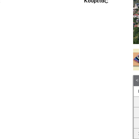
α
Κουρέτας;