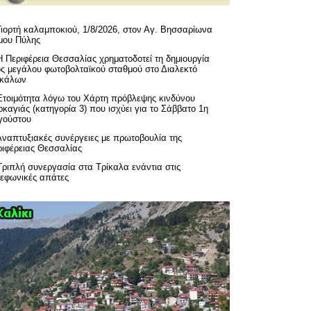
Γιορτή καλαμποκιού, 1/8/2026, στον Αγ. Βησσαρίωνα
μου Πύλης
H Περιφέρεια Θεσσαλίας χρηματοδοτεί τη δημιουργία
ός μεγάλου φωτοβολταϊκού σταθμού στο Διαλεκτό
ικάλων
Ετοιμότητα λόγω του Χάρτη πρόβλεψης κινδύνου
καγιάς (κατηγορία 3) που ισχύει για το Σάββατο 1η
γούστου
Αναπτυξιακές συνέργειες με πρωτοβουλία της
ριφέρειας Θεσσαλίας
Τριπλή συνεργασία στα Τρίκαλα ενάντια στις
λεφωνικές απάτες