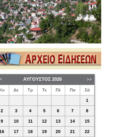
ΑΎΓΟΥΣΤΟΣ
2026
Κυ
Δε
Τρ
Τε
Πέ
Πα
Σά
1
2
3
4
5
6
7
8
9
10
11
12
13
14
15
16
17
18
19
20
21
22