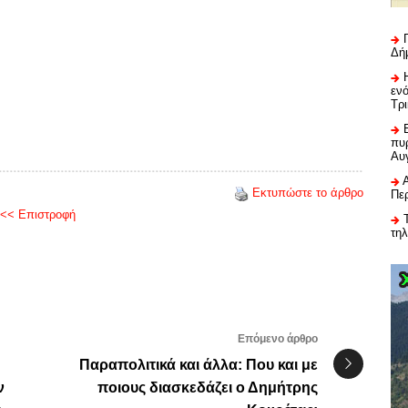
Δή
εν
Τρ
πυρ
Αυ
Εκτυπώστε το άρθρο
Πε
<< Επιστροφή
τη
Επόμενο άρθρο
Παραπολιτικά και άλλα: Που και με
ν
ποιους διασκεδάζει ο Δημήτρης