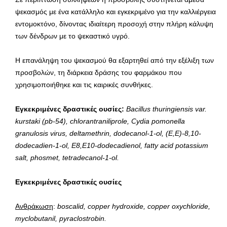
ψεκασμός με ένα κατάλληλο και εγκεκριμένο για την καλλιέργεια
εντομοκτόνο, δίνοντας ιδιαίτερη προσοχή στην πλήρη κάλυψη
των δένδρων με το ψεκαστικό υγρό.
Η επανάληψη του ψεκασμού θα εξαρτηθεί από την εξέλιξη των
προσβολών, τη διάρκεια δράσης του φαρμάκου που
χρησιμοποιήθηκε και τις καιρικές συνθήκες.
Εγκεκριμένες δραστικές ουσίες:
B
acillus
thuringiensis
var
.
kurstaki
(
pb
-54),
chlorantraniliprole
,
Cydia
pomonella
granulosis
virus
,
deltamethrin
,
dodecanol
-1-
ol
, (
E
,
E
)-8,10-
dodecadien
-1-
ol
,
E
8,
E
10-
dodecadienol
,
fatty
acid
potassium
salt
,
phosmet
,
tetradecanol
-1-
ol
.
Εγκεκριμένες
δραστικές
ουσίες
Ανθράκωση
:
boscalid, copper hydroxide, copper oxychloride,
myclobutanil, pyraclostrobin.