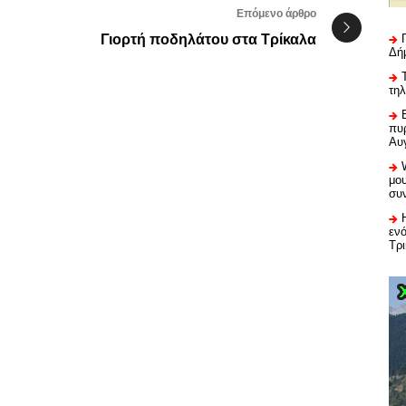
Επόμενο άρθρο
Γιορτή ποδηλάτου στα Τρίκαλα
Δή
τη
πυρ
Αυ
μου
συ
εν
Τρ