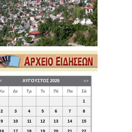
ΑΎΓΟΥΣΤΟΣ
2026
Κυ
Δε
Τρ
Τε
Πέ
Πα
Σά
1
2
3
4
5
6
7
8
9
10
11
12
13
14
15
16
17
18
19
20
21
22