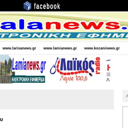
www.larisanews.gr
www.lamianews.gr
www.kozaninews.gr
Αν
Για
:
ου