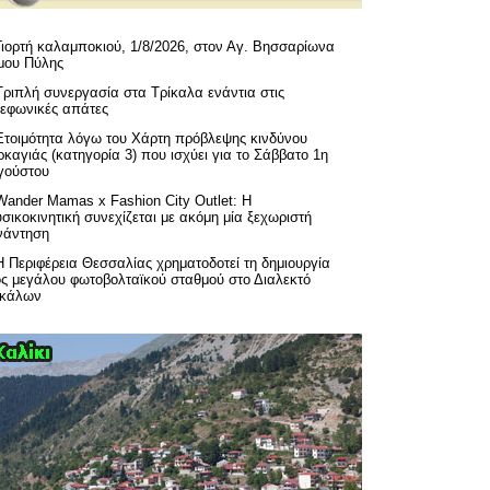
Γιορτή καλαμποκιού, 1/8/2026, στον Αγ. Βησσαρίωνα
μου Πύλης
Τριπλή συνεργασία στα Τρίκαλα ενάντια στις
λεφωνικές απάτες
Ετοιμότητα λόγω του Χάρτη πρόβλεψης κινδύνου
καγιάς (κατηγορία 3) που ισχύει για το Σάββατο 1η
γούστου
Wander Mamas x Fashion City Outlet: Η
σικοκινητική συνεχίζεται με ακόμη μία ξεχωριστή
νάντηση
H Περιφέρεια Θεσσαλίας χρηματοδοτεί τη δημιουργία
ός μεγάλου φωτοβολταϊκού σταθμού στο Διαλεκτό
ικάλων