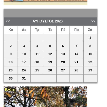
ΑΎΓΟΥΣΤΟΣ
2026
Κυ
Δε
Τρ
Τε
Πέ
Πα
Σά
1
2
3
4
5
6
7
8
9
10
11
12
13
14
15
16
17
18
19
20
21
22
23
24
25
26
27
28
29
30
31