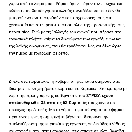
γύρω από το λαιμό μας. Ψήφισε άρον – άρον τον πτωχευτικό
κώδικα που θα οδηγήσει πολλούς συναδέλφους που δεν θα
μπορούν να ανταποκριθούν στις υποχρεώσεις τους στη
χρεοκοπία και στην ρευστοποίηση όλης της προσωπικής τους
περιουσίας. Ενώ με τις “αλλαγές του αιώνα” που πέρασε στα
εργασιακά πλήττει καίρια τα δικαιώματα των εργαζόμενων και
της λαϊκής οικογένειας, που θα εργάζονται έως και δέκα ώρες
την ημέρα με πληρωμή σε ρεπό.
Δίπλα στα παραπάνω, η κυβέρνηση μας κάνει όμηρους στις
ίδιες μας τις επιχειρήσεις ακόμα και τις Κυριακές. Στο εμπόριο με
νόμο της προηγούμενης κυβέρνησης του
ΣΥΡΙΖΑ έχουν
απελευθερωθεί 32 από τις 52 Κυριακές
του χρόνου σε
περιοχές της Αττικής. Με το νόμο – τερατούργημα που ψήφισε
πριν λίγες μέρες η σημερινή κυβέρνηση, διευρύνει την
απελευθέρωση της κυριακάτικης εργασίας σε δεκάδες κλάδους
και επαγγέλματα, στις μεταφορές, στις επισκευές κλπ. Βαφτίζει