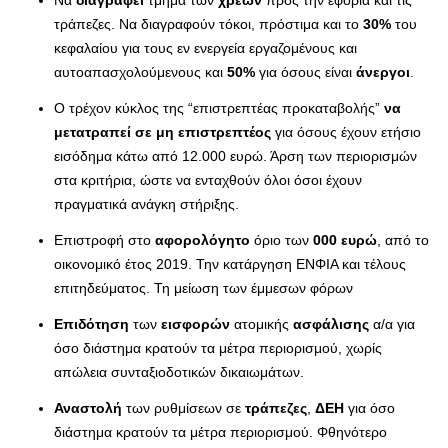
Να
διαγραφεί
τμήμα των
χρεών
προς την εφορία και τις
τράπεζες. Να διαγραφούν τόκοι, πρόστιμα και το
30%
του
κεφαλαίου για τους εν ενεργεία εργαζομένους και
αυτοαπασχολούμενους και
50%
για όσους είναι
άνεργοι
.
Ο τρέχον κύκλος της “επιστρεπτέας προκαταβολής”
να
μετατραπεί σε μη επιστρεπτέος
για όσους έχουν ετήσιο
εισόδημα κάτω από 12.000 ευρώ. Άρση των περιορισμών
στα κριτήρια, ώστε να ενταχθούν όλοι όσοι έχουν
πραγματικά ανάγκη στήριξης.
Επιστροφή στο
αφορολόγητο
όριο των
000 ευρώ
, από το
οικονομικό έτος 2019. Την κατάργηση ΕΝΦΙΑ και τέλους
επιτηδεύματος. Τη μείωση των έμμεσων φόρων
Επιδότηση
των
εισφορών
ατομικής
ασφάλισης
α/α για
όσο διάστημα κρατούν τα μέτρα περιορισμού, χωρίς
απώλεια συνταξιοδοτικών δικαιωμάτων.
Αναστολή
των ρυθμίσεων σε
τράπεζες
,
ΔΕΗ
για όσο
διάστημα κρατούν τα μέτρα περιορισμού. Φθηνότερο