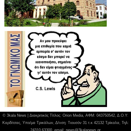
© 3kala News | Διακριτικός Τίτλος: Orion Media, ΑΦΜ: 043750542, Δ.Ο.Υ:
Καρδίτσας, Υπο/μα Τρικάλων, Δ/νση: Τιουσόν 31 τ.κ 42132 Τρίκαλα, Τηλ:
24310 63300, email:
news@3kalanews.gr