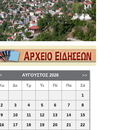
ΑΎΓΟΥΣΤΟΣ
2026
Κυ
Δε
Τρ
Τε
Πέ
Πα
Σά
1
2
3
4
5
6
7
8
9
10
11
12
13
14
15
16
17
18
19
20
21
22