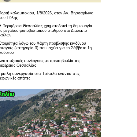
Γιορτή καλαμποκιού, 1/8/2026, στον Αγ. Βησσαρίωνα
μου Πύλης
H Περιφέρεια Θεσσαλίας χρηματοδοτεί τη δημιουργία
ός μεγάλου φωτοβολταϊκού σταθμού στο Διαλεκτό
ικάλων
Ετοιμότητα λόγω του Χάρτη πρόβλεψης κινδύνου
καγιάς (κατηγορία 3) που ισχύει για το Σάββατο 1η
γούστου
Αναπτυξιακές συνέργειες με πρωτοβουλία της
ριφέρειας Θεσσαλίας
Τριπλή συνεργασία στα Τρίκαλα ενάντια στις
λεφωνικές απάτες