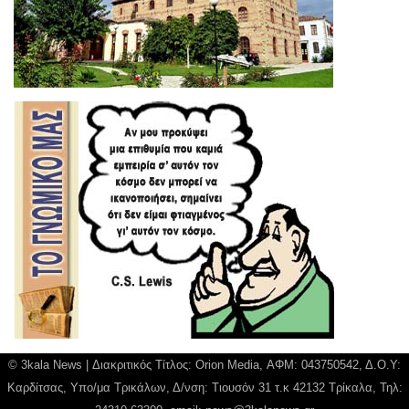
© 3kala News | Διακριτικός Τίτλος: Orion Media, ΑΦΜ: 043750542, Δ.Ο.Υ:
Καρδίτσας, Υπο/μα Τρικάλων, Δ/νση: Τιουσόν 31 τ.κ 42132 Τρίκαλα, Τηλ: