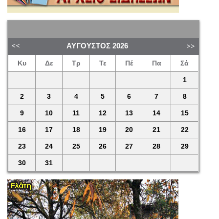
ΑΎΓΟΥΣΤΟΣ
2026
Κυ
Δε
Τρ
Τε
Πέ
Πα
Σά
1
2
3
4
5
6
7
8
9
10
11
12
13
14
15
16
17
18
19
20
21
22
23
24
25
26
27
28
29
30
31