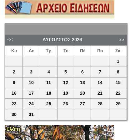
ΑΎΓΟΥΣΤΟΣ
2026
Κυ
Δε
Τρ
Τε
Πέ
Πα
Σά
1
2
3
4
5
6
7
8
9
10
11
12
13
14
15
16
17
18
19
20
21
22
23
24
25
26
27
28
29
30
31