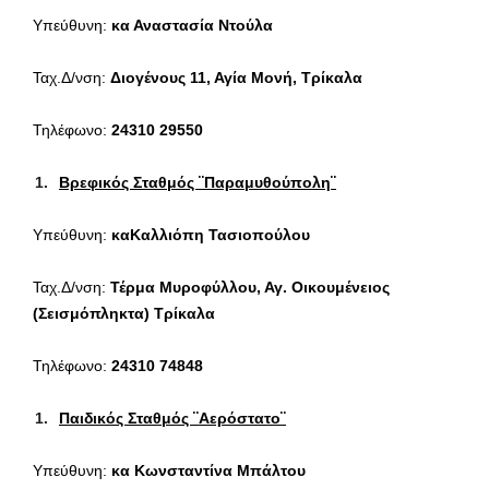
Υπεύθυνη:
κα Αναστασία Ντούλα
Ταχ.Δ/νση:
Διογένους 11, Αγία Μονή, Τρίκαλα
Τηλέφωνο:
24310 29550
Βρεφικός Σταθμός ¨Παραμυθούπολη¨
Υπεύθυνη:
καΚαλλιόπη Τασιοπούλου
Ταχ.Δ/νση:
Τέρμα Μυροφύλλου, Αγ. Οικουμένειος
(Σεισμόπληκτα) Τρίκαλα
Τηλέφωνο:
24310 74848
Παιδικός Σταθμός ¨Αερόστατο¨
Υπεύθυνη:
κα Κωνσταντίνα Μπάλτου