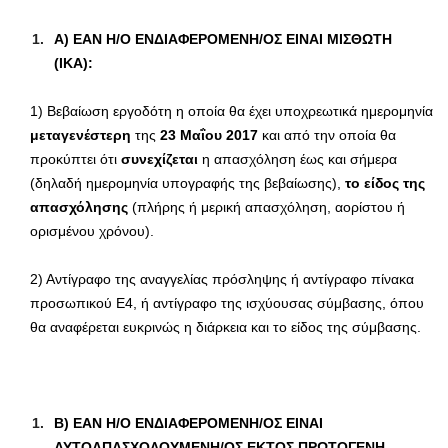
A) ΕΑΝ Η/Ο ΕΝΔΙΑΦΕΡΟΜΕΝΗ/ΟΣ ΕΙΝΑΙ ΜΙΣΘΩΤΗ
(ΙΚΑ):
1) Βεβαίωση εργοδότη η οποία θα έχει υποχρεωτικά ημερομηνία
μεταγενέστερη
της
23 Μαΐου 2017
και από την οποία θα
προκύπτει ότι
συνεχίζεται
η απασχόληση έως και σήμερα
(δηλαδή ημερομηνία υπογραφής της βεβαίωσης),
το είδος της
απασχόλησης
(πλήρης ή μερική απασχόληση, αορίστου ή
ορισμένου χρόνου).
2) Αντίγραφο της αναγγελίας πρόσληψης ή αντίγραφο πίνακα
προσωπικού Ε4, ή αντίγραφο της ισχύουσας σύμβασης, όπου
θα αναφέρεται ευκρινώς η διάρκεια και το είδος της σύμβασης.
B) ΕΑΝ Η/Ο ΕΝΔΙΑΦΕΡΟΜΕΝΗ/ΟΣ ΕΙΝΑΙ
ΑΥΤΟΑΠΑΣΧΟΛΟΥΜΕΝΗ/ΟΣ ΕΚΤΟΣ ΠΡΩΤΟΓΕΝΗ