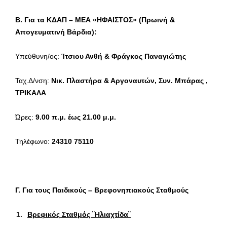
Β. Για τα ΚΔΑΠ – ΜΕΑ «ΗΦΑΙΣΤΟΣ» (Πρωινή &
Απογευματινή Βάρδια):
Υπεύθυνη/ος:
Ίτσιου Ανθή & Φράγκος Παναγιώτης
Ταχ.Δ/νση:
Νικ. Πλαστήρα & Αργοναυτών, Συν. Μπάρας ,
ΤΡΙΚΑΛΑ
Ώρες:
9.00 π.μ. έως 21.00 μ.μ.
Τηλέφωνο:
24310 75110
Γ. Για τους Παιδικούς – Βρεφονηπιακούς Σταθμούς
Βρεφικός Σταθμός ¨Ηλιαχτίδα¨