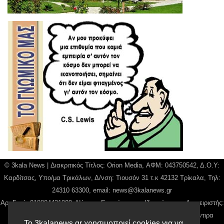
© 3kala News | Διακριτικός Τίτλος: Orion Media, ΑΦΜ: 043750542, Δ.Ο.Υ:
Καρδίτσας, Υπο/μα Τρικάλων, Δ/νση: Τιουσόν 31 τ.κ 42132 Τρίκαλα, Τηλ:
24310 63300, email:
news@3kalanews.gr
Αρ. Γεμή: 018804431000, Νόμιμος Εκπρόσωπος, Ιδιοκτήτης και Διαχειριστής:
Παναγιώτης Φιλίππου, Διευθύντρια: Γιαννουσά Βασιλική, Διευθύντιρα
Το 3kalanews.gr χρησιμοποιεί cookies για να