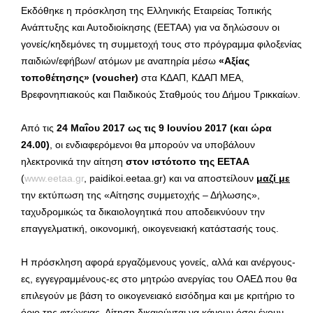
Εκδόθηκε η πρόσκληση της Ελληνικής Εταιρείας Τοπικής
Ανάπτυξης και Αυτοδιοίκησης (ΕΕΤΑΑ) για να δηλώσουν οι
γονείς/κηδεμόνες τη συμμετοχή τους στο πρόγραμμα φιλοξενίας
παιδιών/εφήβων/ ατόμων με αναπηρία μέσω
«Αξίας
τοποθέτησης» (voucher)
στα ΚΔΑΠ, ΚΔΑΠ ΜΕΑ,
Βρεφονηπιακούς και Παιδικούς Σταθμούς του Δήμου Τρικκαίων.
Από τις
24 Μαΐου
2017 ως τις 9 Ιουνίου
2017 (και ώρα
24.00)
, οι ενδιαφερόμενοι θα μπορούν να υποβάλουν
ηλεκτρονικά την αίτηση
στον ιστότοπο της ΕΕΤΑΑ
(
www.eetaa.gr
, paidikoi.eetaa.gr) και να αποστείλουν
μαζί με
την εκτύπωση της «Αίτησης συμμετοχής – Δήλωσης»,
ταχυδρομικώς τα δικαιολογητικά που αποδεικνύουν την
επαγγελματική, οικονομική, οικογενειακή κατάστασής τους.
Η πρόσκληση αφορά εργαζόμενους γονείς, αλλά και ανέργους-
ες, εγγεγραμμένους-ες στο μητρώο ανεργίας του ΟΑΕΔ που θα
επιλεγούν με βάση το οικογενειακό εισόδημα και με κριτήριο το
όριο της φτώχειας. Αίτηση δικαιούνται να κάνουν όσοι έχουν