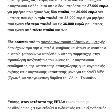
οικογενειακό εισόδημα το οποίο δεν υπερβαίνει τις
27.000 ευρώ
για μητέρες που έχουν έως
δύο παιδιά
, τις
30.000 ευρώ
για
μητέρες που έχουν
τρία παιδιά
, τις
33.000 ευρώ
για μητέρες
που έχουν
τέσσερα παιδιά
και τις
36.000 ευρώ
για μητέρες
που έχουν από
πέντε παιδιά
και άνω.
Εξαιρούνται
από το
σύνολο των προϋποθέσεων συμμετοχής
όσοι έχουν προ-νήπια, παιδιά, εφήβους και άτομα με αναπηρία
οι οποίοι μπορούν να υποβάλουν αίτηση συμμετοχής στην
πρόσκληση ανεξαρτήτως του ύψους του οικογενειακού
εισοδήματος, της κατάστασης απασχόλησης ή και εργασιακής
σχέσης και οικογενειακής κατάστασης μόνο για τα ΚΔΑΠ ΜΕΑ
(Πρωινή και Απογευματινή Βάρδια) του Δήμου Τρικκαίων.
Επίσης,
στον ιστότοπο της ΕΕΤΑΑ
(
www.eetaa.gr
,
paidikoi.eetaa.gr) έχει εκδοθεί ο ενδεικτικός και μη εξαντλητικός