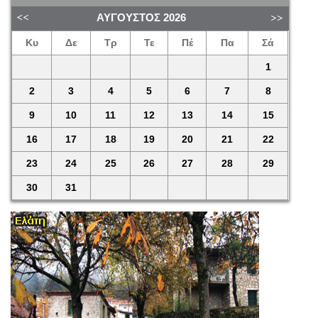
ΑΎΓΟΥΣΤΟΣ
2026
Κυ
Δε
Τρ
Τε
Πέ
Πα
Σά
1
2
3
4
5
6
7
8
9
10
11
12
13
14
15
16
17
18
19
20
21
22
23
24
25
26
27
28
29
30
31