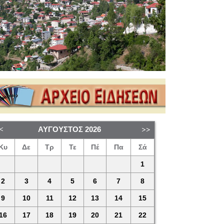
ΑΎΓΟΥΣΤΟΣ
2026
Κυ
Δε
Τρ
Τε
Πέ
Πα
Σά
1
2
3
4
5
6
7
8
9
10
11
12
13
14
15
16
17
18
19
20
21
22