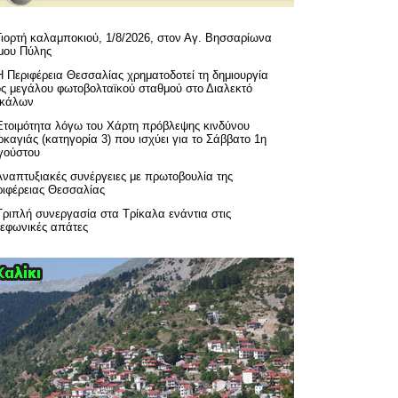
Γιορτή καλαμποκιού, 1/8/2026, στον Αγ. Βησσαρίωνα
μου Πύλης
H Περιφέρεια Θεσσαλίας χρηματοδοτεί τη δημιουργία
ός μεγάλου φωτοβολταϊκού σταθμού στο Διαλεκτό
ικάλων
Ετοιμότητα λόγω του Χάρτη πρόβλεψης κινδύνου
καγιάς (κατηγορία 3) που ισχύει για το Σάββατο 1η
γούστου
Αναπτυξιακές συνέργειες με πρωτοβουλία της
ριφέρειας Θεσσαλίας
Τριπλή συνεργασία στα Τρίκαλα ενάντια στις
λεφωνικές απάτες