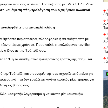
ηνύματα που σας στέλνει η Τράπεζά σας με SMS OTP ή Viber
ηση και άμεση πληκτρολόγηση του εξαψήφιου κωδικού
Δή
εν
 αντιληφθείτε μία απατηλή κλήση
Τρ
πυρ
να ζητήσετε περισσότερες πληροφορίες ή να συζητήσετε με
Αυ
 «δεν υπάρχει χρόνος». Προσπαθεί, επικαλούμενος τον ίδιο
ίς ο ίδιος με την Τράπεζά σας.
Πε
 το PIN ή τα συνθηματικά ηλεκτρονικής τραπεζικής σας (user
τη
 την Τράπεζά και ο συνομιλητής σας ισχυρίζεται ότι είναι για
αγματικότητα δεν χρειάζεται κανένα κωδικός μίας χρήσης για
αγή εις βάρος σας.
άλλο «ασφαλή» λογαριασμό ή να κάνετε μία «εικονική»/