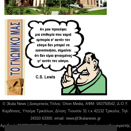
© 3kala News | Διακριτικός Τίτλος: Orion Media, ΑΦΜ: 043750542, Δ.Ο.Υ:
Καρδίτσας, Υπο/μα Τρικάλων, Δ/νση: Τιουσόν 31 τ.κ 42132 Τρίκαλα, Τηλ:
24310 63300, email:
news@3kalanews.gr
Αρ. Γεμή: 018804431000, Νόμιμος Εκπρόσωπος, Ιδιοκτήτης και Διαχειριστής: