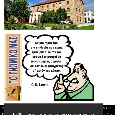
© 3kala News | Διακριτικός Τίτλος: Orion Media, ΑΦΜ: 043750542, Δ.Ο.Υ:
Το 3kalanews.gr χρησιμοποιεί cookies για να
Καρδίτσας, Υπο/μα Τρικάλων, Δ/νση: Τιουσόν 31 τ.κ 42132 Τρίκαλα, Τηλ: