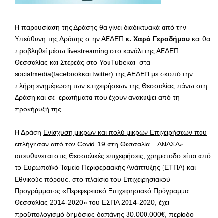
Η παρουσίαση της Δράσης θα γίνει διαδικτυακά από την
Υπεύθυνη της Δράσης στην ΑΕΔΕΠ
κ. Χαρά Γεροδήμου
και θα
προβληθεί μέσω livestreaming στο κανάλι της ΑΕΔΕΠ
Θεσσαλίας και Στερεάς στο YouTubeκαι στα
socialmedia(facebookκαι twitter) της ΑΕΔΕΠ με σκοπό την
πλήρη ενημέρωση των επιχειρήσεων της Θεσσαλίας πάνω στη
Δράση και σε ερωτήματα που έχουν ανακύψει από τη
προκήρυξή της.
Η Δράση
Ενίσχυση μικρών και πολύ μικρών Επιχειρήσεων που
επλήγησαν από τον
Covid
-19 στη Θεσσαλία – ΑΝΑΣΑ»
απευθύνεται στις Θεσσαλικές επιχειρήσεις, χρηματοδοτείται από
το Ευρωπαϊκό Ταμείο Περιφερειακής Ανάπτυξης (ΕΤΠΑ) και
Εθνικούς πόρους, στο πλαίσιο του Επιχειρησιακού
Προγράμματος «Περιφερειακό Επιχειρησιακό Πρόγραμμα
Θεσσαλίας 2014-2020» του ΕΣΠΑ 2014-2020, έχει
προϋπολογισμό δημόσιας δαπάνης 30.000.000€, περίοδο