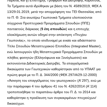
Λάρισας και γ) Επιστήμης Τροφίμων και Διατροφής Καρδίτσας.
Τα Τμήματα αυτά ιδρύθηκαν με βάση τον Ν. 4589/2019, ΦΕΚ Α
13/29.01.2019, μετά την απορρόφηση του ΤΕΙ Θεσσαλίας από
το Π. Θ. Στα ανωτέρω Γεωπονικά Τμήματα υλοποιούνται
σύγχρονα Προπτυχιακά Προγράμματα Σπουδών (ΠΠΣ)
πενταετούς διάρκειας (
5 έτη σπουδών
) και η επιτυχής
ολοκλήρωση αυτών οδηγεί στην απόκτηση «Πτυχίου
Γεωπονίας», το οποίο ισοδυναμεί με ενιαίο και αδιάσπαστο
Τίτλο Σπουδών Μεταπτυχιακού Επιπέδου (Integrated Master),
ενώ λειτουργούν ήδη Μεταπτυχιακά Προγράμματα Σπουδών με
πλήθος φοιτητών (Ελληνόφωνα και Ξενόγλωσσο) και
εκπονούνται Διδακτορικές Διατριβές. Τα επαγγελματικά
δικαιώματα των Γεωτεχνικών καθορίστηκαν από το ΥΠΑΑΤ για
πρώτη φορά με το Π. Δ. 344/2000 (ΦΕΚ 297/Α/29-12-2000)
«Άσκηση του επαγγέλματος του γεωτεχνικού» (Α’ 297), ενώ με
την παράγραφο 4 του άρθρου 41 του Ν. 4262/2014 (Α’ 114)
τροποποιήθηκε το παραπάνω άρθρο του Π. Δ. το 2014 και
καθορίστηκε η προέλευση των συγκεκριμένων πτυχιούχων/
δικαιούχων.