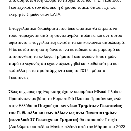
οποιαδήποτε θέση αφορά το πτυχίο τους ως Π. Ε. Γεωπόνοι/
Γεωτεχνικοί, στον ιδιωτικό ή δημόσιο τομέα, όπως π.χ. ως
εκτιμητές ζημιών στον ΕΛΓΑ.
Επαγγελματικά δικαιώματα που δικαιωματικά θα έπρεπε να
τους παρέχονται από τη συντεταγμένη πολιτεία και αντ’ αυτού
υφίστανται επαγγελματική ανισότητα και κοινωνικό αποκλεισμό.
Η δε κατάσταση αυτή δύναται να καταδικάσει σε μαρασμό και
αποσύνθεση τα εν λόγω Τμήματα Γεωπονικών Επιστημών,
παρά το γεγονός ότι έχουν αξιολογηθεί και κριθεί ισότιμα και
εφάμιλλα με τα προϋπάρχοντα έως το 2014 τμήματα
Γεωπονίας.
Όλες οι χώρες της Ευρώπης έχουν εφαρμόσει Εθνικά Πλαίσια
Προσόντων με βάση το Ευρωπαϊκό Πλαίσιο Προσόντων, ενώ
στην Ελλάδα οι Πτυχιούχοι των
νέων Τμημάτων Γεωπονίας
του Π. Θ. αλλά και των άλλων ως άνω Πανεπιστημίων
(συνολικά 17 Γεωτεχνικά Τμήματα)
θα αποκτούν Πτυχία
(Διπλώματα επιπέδου Master πλέον) από τον Μάρτιο του 2023,