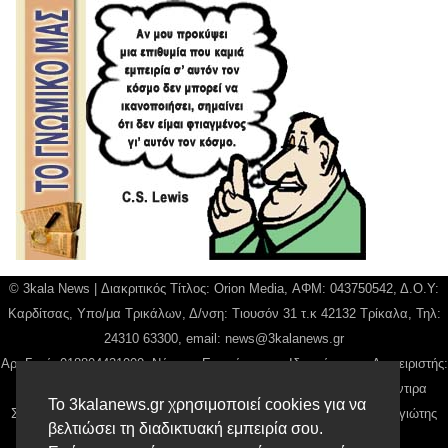
© 3kala News | Διακριτικός Τίτλος: Orion Media, ΑΦΜ: 043750542, Δ.Ο.Υ:
Καρδίτσας, Υπο/μα Τρικάλων, Δ/νση: Τιουσόν 31 τ.κ 42132 Τρίκαλα, Τηλ:
24310 63300, email:
news@3kalanews.gr
Αρ. Γεμή: 018804431000, Νόμιμος Εκπρόσωπος, Ιδιοκτήτης και Διαχειριστής:
Παναγιώτης Φιλίππου, Διευθύντρια: Γιαννουσά Βασιλική, Διευθύντιρα
Το 3kalanews.gr χρησιμοποιεί cookies για να
Σύνταξης: Μπαλαμπάνη Βασιλική. Δικαιούχος domain name Παναγιώτης
βελτιώσει τη διαδικτυακή εμπειρία σου.
Φιλίππου