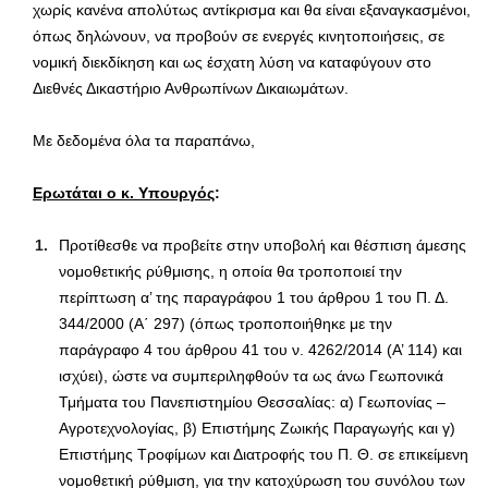
χωρίς κανένα απολύτως αντίκρισμα και θα είναι εξαναγκασμένοι,
όπως δηλώνουν, να προβούν σε ενεργές κινητοποιήσεις, σε
νομική διεκδίκηση και ως έσχατη λύση να καταφύγουν στο
Διεθνές Δικαστήριο Ανθρωπίνων Δικαιωμάτων.
Με δεδομένα όλα τα παραπάνω,
Ερωτάται ο κ. Υπουργός
:
Προτίθεσθε να προβείτε στην υποβολή και θέσπιση άμεσης
νομοθετικής ρύθμισης, η οποία θα τροποποιεί την
περίπτωση α’ της παραγράφου 1 του άρθρου 1 του Π. Δ.
344/2000 (Α΄ 297) (όπως τροποποιήθηκε με την
παράγραφο 4 του άρθρου 41 του ν. 4262/2014 (Α’ 114) και
ισχύει), ώστε να συμπεριληφθούν τα ως άνω Γεωπονικά
Τμήματα του Πανεπιστημίου Θεσσαλίας: α) Γεωπονίας –
Αγροτεχνολογίας, β) Επιστήμης Ζωικής Παραγωγής και γ)
Επιστήμης Τροφίμων και Διατροφής του Π. Θ. σε επικείμενη
νομοθετική ρύθμιση, για την κατοχύρωση του συνόλου των