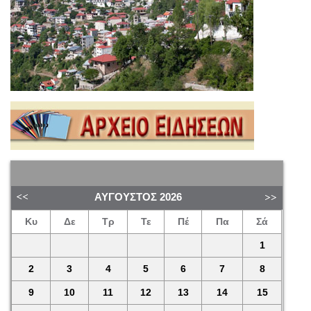
ΑΎΓΟΥΣΤΟΣ
2026
Κυ
Δε
Τρ
Τε
Πέ
Πα
Σά
1
2
3
4
5
6
7
8
9
10
11
12
13
14
15