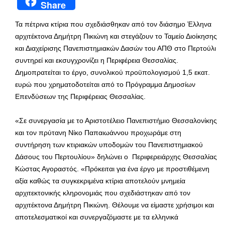
Share
Τα πέτρινα κτίρια που σχεδιάσθηκαν από τον διάσημο Έλληνα
αρχιτέκτονα Δημήτρη Πικιώνη και στεγάζουν το Ταμείο Διοίκησης
και Διαχείρισης Πανεπιστημιακών Δασών του ΑΠΘ στο Περτούλι
συντηρεί και εκσυγχρονίζει η Περιφέρεια Θεσσαλίας.
Δημοπρατείται το έργο, συνολικού προϋπολογισμού 1,5 εκατ.
ευρώ που χρηματοδοτείται από το Πρόγραμμα Δημοσίων
Επενδύσεων της Περιφέρειας Θεσσαλίας.
«Σε συνεργασία με το Αριστοτέλειο Πανεπιστήμιο Θεσσαλονίκης
και τον πρύτανη Νίκο Παπαιωάννου προχωράμε στη
συντήρηση των κτιριακών υποδομών του Πανεπιστημιακού
Δάσους του Περτουλίου» δηλώνει ο Περιφερειάρχης Θεσσαλίας
Κώστας Αγοραστός. «Πρόκειται για ένα έργο με προστιθέμενη
αξία καθώς τα συγκεκριμένα κτίρια αποτελούν μνημεία
αρχιτεκτονικής κληρονομιάς που σχεδιάστηκαν από τον
αρχιτέκτονα Δημήτρη Πικιώνη. Θέλουμε να είμαστε χρήσιμοι και
αποτελεσματικοί και συνεργαζόμαστε με τα ελληνικά