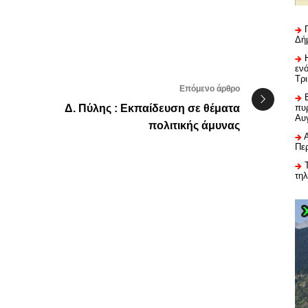
Δή
εν
Τρ
Επόμενο άρθρο
Δ. Πύλης : Εκπαίδευση σε θέματα
πυρ
Αυ
πολιτικής άμυνας
Πε
τη