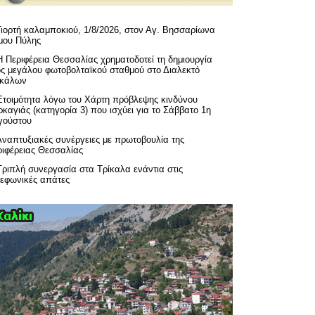
Γιορτή καλαμποκιού, 1/8/2026, στον Αγ. Βησσαρίωνα
μου Πύλης
H Περιφέρεια Θεσσαλίας χρηματοδοτεί τη δημιουργία
ός μεγάλου φωτοβολταϊκού σταθμού στο Διαλεκτό
ικάλων
Ετοιμότητα λόγω του Χάρτη πρόβλεψης κινδύνου
καγιάς (κατηγορία 3) που ισχύει για το Σάββατο 1η
γούστου
Αναπτυξιακές συνέργειες με πρωτοβουλία της
ριφέρειας Θεσσαλίας
Τριπλή συνεργασία στα Τρίκαλα ενάντια στις
λεφωνικές απάτες