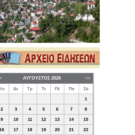
ΑΎΓΟΥΣΤΟΣ
2026
Κυ
Δε
Τρ
Τε
Πέ
Πα
Σά
1
2
3
4
5
6
7
8
9
10
11
12
13
14
15
16
17
18
19
20
21
22