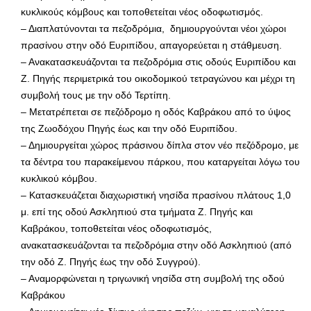
κυκλικούς κόμβους και τοποθετείται νέος οδοφωτισμός.
– Διαπλατύνονται τα πεζοδρόμια, δημιουργούνται νέοι χώροι
πρασίνου στην οδό Ευριπίδου, απαγορεύεται η στάθμευση.
– Ανακατασκευάζονται τα πεζοδρόμια στις οδούς Ευριπίδου και
Ζ. Πηγής περιμετρικά του οικοδομικού τετραγώνου και μέχρι τη
συμβολή τους με την οδό Τερτίπη.
– Μετατρέπεται σε πεζόδρομο η οδός Καβράκου από το ύψος
της Ζωοδόχου Πηγής έως και την οδό Ευριπίδου.
– Δημιουργείται χώρος πράσινου δίπλα στον νέο πεζόδρομο, με
τα δέντρα του παρακείμενου πάρκου, που καταργείται λόγω του
κυκλικού κόμβου.
– Κατασκευάζεται διαχωριστική νησίδα πρασίνου πλάτους 1,0
μ. επί της οδού Ασκληπιού στα τμήματα Ζ. Πηγής και
Καβράκου, τοποθετείται νέος οδοφωτισμός,
ανακατασκευάζονται τα πεζοδρόμια στην οδό Ασκληπιού (από
την οδό Ζ. Πηγής έως την οδό Συγγρού).
– Αναμορφώνεται η τριγωνική νησίδα στη συμβολή της οδού
Καβράκου