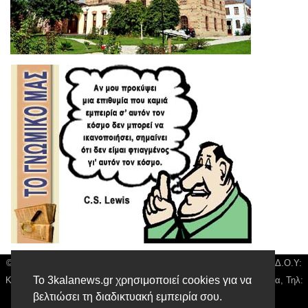
© 3kala News | Διακριτικός Τίτλος: Orion Media, ΑΦΜ: 043750542, Δ.Ο.Υ:
Το 3kalanews.gr χρησιμοποιεί cookies για να
Καρδίτσας, Υπο/μα Τρικάλων, Δ/νση: Τιουσόν 31 τ.κ 42132 Τρίκαλα, Τηλ:
βελτιώσει τη διαδικτυακή εμπειρία σου.
24310 63300, email:
news@3kalanews.gr