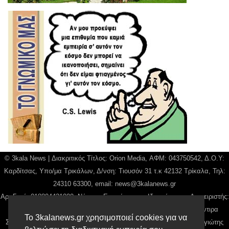
© 3kala News | Διακριτικός Τίτλος: Orion Media, ΑΦΜ: 043750542, Δ.Ο.Υ:
Καρδίτσας, Υπο/μα Τρικάλων, Δ/νση: Τιουσόν 31 τ.κ 42132 Τρίκαλα, Τηλ:
24310 63300, email:
news@3kalanews.gr
Αρ. Γεμή: 018804431000, Νόμιμος Εκπρόσωπος, Ιδιοκτήτης και Διαχειριστής:
Παναγιώτης Φιλίππου, Διευθύντρια: Γιαννουσά Βασιλική, Διευθύντιρα
Το 3kalanews.gr χρησιμοποιεί cookies για να
Σύνταξης: Μπαλαμπάνη Βασιλική. Δικαιούχος domain name Παναγιώτης