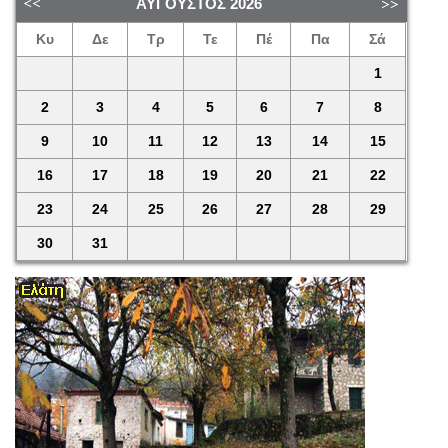
ΑΎΓΟΥΣΤΟΣ
2026
Κυ
Δε
Τρ
Τε
Πέ
Πα
Σά
1
2
3
4
5
6
7
8
9
10
11
12
13
14
15
16
17
18
19
20
21
22
23
24
25
26
27
28
29
30
31