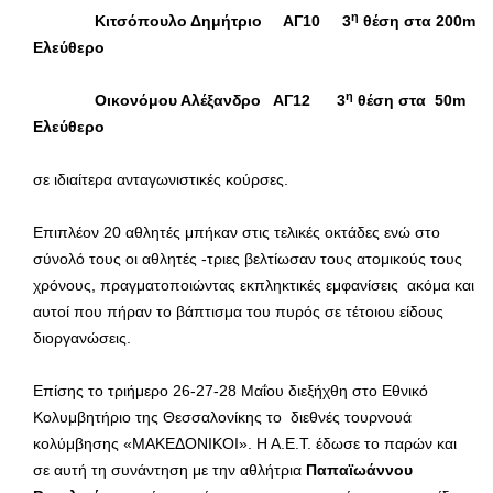
η
Κιτσόπουλο Δημήτριο ΑΓ10 3
θέση στα 200
m
Ελεύθερο
η
Οικονόμου Αλέξανδρο ΑΓ12 3
θέση στα 50
m
Ελεύθερο
σε ιδιαίτερα ανταγωνιστικές κούρσες.
Επιπλέον 20 αθλητές μπήκαν στις τελικές οκτάδες ενώ στο
σύνολό τους οι αθλητές -τριες βελτίωσαν τους ατομικούς τους
χρόνους, πραγματοποιώντας εκπληκτικές εμφανίσεις ακόμα και
αυτοί που πήραν το βάπτισμα του πυρός σε τέτοιου είδους
διοργανώσεις.
Επίσης το τριήμερο 26-27-28 Μαΐου διεξήχθη στο Εθνικό
Κολυμβητήριο της Θεσσαλονίκης το διεθνές τουρνουά
κολύμβησης «ΜΑΚΕΔΟΝΙΚΟΙ». Η Α.Ε.Τ. έδωσε το παρών και
σε αυτή τη συνάντηση με την αθλήτρια
Παπαϊωάννου