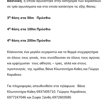
Βασιλική
, η οποία αγωνίστηκε στην κατηγορία των κορασίδων
σε τρία αγωνίσματα και στα οποία κατέκτησε τις εξής θέσεις:
η
3
θέση στα 50
m Πρόσθιο
η
4
θέση στα 100
m Πρόσθιο
η
4
θέση στα 200
m Πρόσθιο
Κλείνοντας ένα μεγάλο ευχαριστώ και τα θερμά συγχαρητήρια
σε όλους τους γονείς, που συνόδευσαν σε όλους τους αγώνες
και εμψύχωσαν τους αθλητές – τριες, αλλά και στους
προπονητές της ομάδας Βάνα Κλωτσοτήρα-Καΐκη και Γιώργο
Καραΐσκο.
Για πληροφορίες απευθυνθείτε στα τηλέφωνα : Βάνα
Κλωτσοτήρα-Καΐκη 6937405710, Γιώργος Καραΐσκος
6977247046 και Σοφία Ξάνθη 6972603585