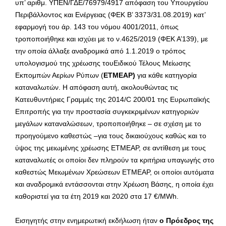
υπ’ αριθμ. ΥΠΕΝ/ΓΔΕ/76979/4917 απόφαση του Υπουργείου
Περιβάλλοντος και Ενέργειας (ΦΕΚ Β’ 3373/31.08.2019) κατ’
εφαρμογή του άρ. 143 του νόμου 4001/2011, όπως
τροποποιήθηκε και ισχύει με το ν.4625/2019 (ΦΕΚ Α’139), με
την οποία άλλαξε αναδρομικά από 1.1.2019 ο τρόπος
υπολογισμού της χρέωσης τουΕιδικού Τέλους Μείωσης
Εκπομπών Αερίων Ρύπων (
ΕΤΜΕΑΡ)
για κάθε κατηγορία
καταναλωτών. Η απόφαση αυτή, ακολουθώντας τις
Κατευθυντήριες Γραμμές της 2014/C 200/01 της Ευρωπαϊκής
Επιτροπής για την προστασία συγκεκριμένων κατηγοριών
μεγάλων καταναλώσεων, τροποποιήθηκε – σε σχέση με το
προηγούμενο καθεστώς –για τους δικαιούχους καθώς και το
ύψος της μειωμένης χρέωσης ΕΤΜΕΑΡ, σε αντίθεση με τους
καταναλωτές οι οποίοι δεν πληρούν τα κριτήρια υπαγωγής στο
καθεστώς Μειωμένων Χρεώσεων ΕΤΜΕΑΡ, οι οποίοι αυτόματα
και αναδρομικά εντάσσονται στην Χρέωση Βάσης, η οποία έχει
καθοριστεί για τα έτη 2019 και 2020 στα 17 €/MWh.
Εισηγητής στην ενημερωτική εκδήλωση ήταν
ο Πρόεδρος της