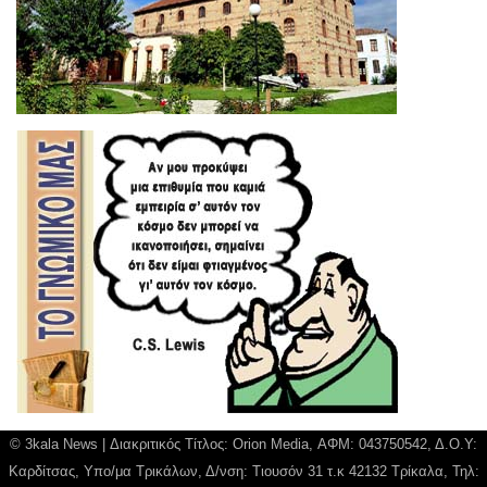
© 3kala News | Διακριτικός Τίτλος: Orion Media, ΑΦΜ: 043750542, Δ.Ο.Υ:
Καρδίτσας, Υπο/μα Τρικάλων, Δ/νση: Τιουσόν 31 τ.κ 42132 Τρίκαλα, Τηλ: