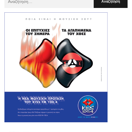
Για
: