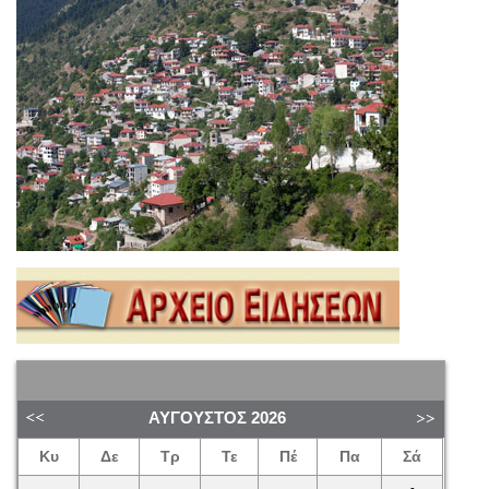
ΑΎΓΟΥΣΤΟΣ
2026
Κυ
Δε
Τρ
Τε
Πέ
Πα
Σά