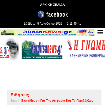
ΑΡΧΙΚΗ ΣΕΛΙΔΑ
Σάββατο, 8 Αυγούστου 2026
2:11:45 πμ
Ειδήσεις
Tags |
Εκπαίδευση Για Την Αειφορία Και Το Περιβάλλον