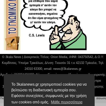
© 3kala News | Διακριτικός Τίτλος: Orion Media, ΑΦΜ: 043750542, Δ.Ο.Υ:
Καρδίτσας, Υπο/μα Τρικάλων, Δ/νση: Τιουσόν 31 τ.κ 42132 Τρίκαλα, Τηλ:
24310 63300, email:
news@3kalanews.gr
Αρ. Γεμή: 018804431000, Νόμιμος Εκπρόσωπος, Ιδιοκτήτης και Διαχειριστής:
Παναγιώτης Φιλίππου, Διευθύντρια: Γιαννουσά Βασιλική, Διευθύντιρα
Το 3kalanews.gr χρησιμοποιεί cookies για να
Σύνταξης: Μπαλαμπάνη Βασιλική. Δικαιούχος domain name Παναγιώτης
βελτιώσει τη διαδικτυακή εμπειρία σου.
Φιλίππου
Εφόσον συνεχίσεις, συμφωνείς με την χρήση
Πολιτική απορρήτου
|
Αίτηση Διαχείρισης Προσωπικών Δεδομένων
|
Όροι χρήσης
| |
Δήλωση
Συμμόρφωσης
των cookies από εμάς.
Μάθε περισσότερα