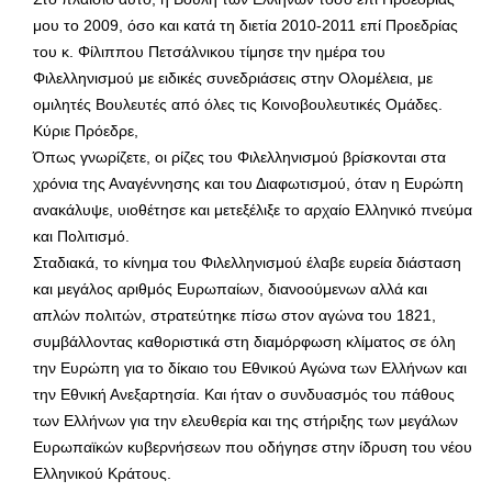
μου το 2009, όσο και κατά τη διετία 2010-2011 επί Προεδρίας
του κ. Φίλιππου Πετσάλνικου τίμησε την ημέρα του
Φιλελληνισμού με ειδικές συνεδριάσεις στην Ολομέλεια, με
ομιλητές Βουλευτές από όλες τις Κοινοβουλευτικές Ομάδες.
Κύριε Πρόεδρε,
Όπως γνωρίζετε, οι ρίζες του Φιλελληνισμού βρίσκονται στα
χρόνια της Αναγέννησης και του Διαφωτισμού, όταν η Ευρώπη
ανακάλυψε, υιοθέτησε και μετεξέλιξε το αρχαίο Ελληνικό πνεύμα
και Πολιτισμό.
Σταδιακά, το κίνημα του Φιλελληνισμού έλαβε ευρεία διάσταση
και μεγάλος αριθμός Ευρωπαίων, διανοούμενων αλλά και
απλών πολιτών, στρατεύτηκε πίσω στον αγώνα του 1821,
συμβάλλοντας καθοριστικά στη διαμόρφωση κλίματος σε όλη
την Ευρώπη για το δίκαιο του Εθνικού Αγώνα των Ελλήνων και
την Εθνική Ανεξαρτησία. Και ήταν ο συνδυασμός του πάθους
των Ελλήνων για την ελευθερία και της στήριξης των μεγάλων
Ευρωπαϊκών κυβερνήσεων που οδήγησε στην ίδρυση του νέου
Ελληνικού Κράτους.