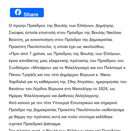
Share
Ο πρώην Πρόεδρος της Βουλής των Ελλήνων, Δημήτρης
Σιούφας έστειλε επιστολή στον Πρόεδρο της Βουλής Νικόλαο
Βούτση, με κοινοποίηση στον Πρόεδρο της Δημοκρατίας
Προκόπη Παυλόπουλο, η οποία έχει ως ακολούθως:
«Πριν από 7 χρόνια, ως Πρόεδρος της Βουλής των Ελλήνων,
έγινα αποδέκτης μιας εξαιρετικής πρότασης του Προέδρου του
Συνδέσμου «Μπαϊρον» για το Φιλελληνισμό και τον Πολιτισμό κ.
Πάνου Τριγάζη και του τότε Δημάρχου Βύρωνα κ. Νίκου
Χαρδαλιά για τη καθιέρωση της 19ης Απριλίου, ημερομηνίας του
θανάτου του Λόρδου Βύρωνα στο Μεσολόγγι το 1824, ως
Ημέρας Φιλελληνισμού και Διεθνούς Αλληλεγγύης.
Από κοινού με τον τότε Υπουργό Εσωτερικών και σημερινό
Πρόεδρο της Δημοκρατίας Προκόπη Παυλόπουλο υιοθετήσαμε
με θέρμη την πρόταση αυτή και πολύ σύντομα εκδόθηκε
σχετικό Προεδρικό Διάταγμα.
Στο πλαίσιο αυτό, η Βουλή των Ελλήνων τόσο επί Προεδρίας