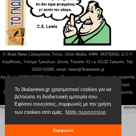
© 3kala News | Διακριτικός Τίτλος: Orion Media, ΑΦΜ: 043750542, Δ.Ο.Υ:
Καρδίτσας, Υπο/μα Τρικάλων, Δ/νση: Τιουσόν 31 τ.κ 42132 Τρίκαλα, Τηλ:
24310 63300, email:
news@3kalanews.gr
Αρ. Γεμή: 018804431000, Νόμιμος Εκπρόσωπος, Ιδιοκτήτης και Διαχειριστής:
Παναγιώτης Φιλίππου, Διευθύντρια: Γιαννουσά Βασιλική, Διευθύντιρα
Το 3kalanews.gr χρησιμοποιεί cookies για να
Σύνταξης: Μπαλαμπάνη Βασιλική. Δικαιούχος domain name Παναγιώτης
βελτιώσει τη διαδικτυακή εμπειρία σου.
Φιλίππου
Εφόσον συνεχίσεις, συμφωνείς με την χρήση
Πολιτική απορρήτου
|
Αίτηση Διαχείρισης Προσωπικών Δεδομένων
|
Όροι χρήσης
| |
Δήλωση
των cookies από εμάς.
Μάθε περισσότερα
Συμμόρφωσης
Συμφωνώ