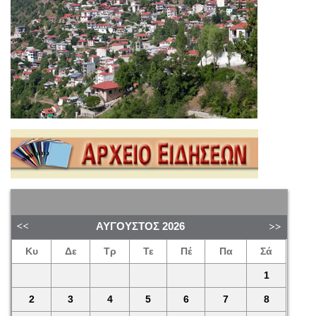
ΑΎΓΟΥΣΤΟΣ
2026
Κυ
Δε
Τρ
Τε
Πέ
Πα
Σά
1
2
3
4
5
6
7
8