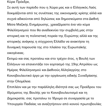
Κύριε Πρόεδρε,
Σε αυτή των περίοδο που η Χώρα μας και ο Ελληνικός Λαός
δοκιμάζονται από τις συνέπειες της οικονομικής κρίσης αλλά και
συχνά αδικούνται από δηλώσεις και δημοσιεύματα στα Διεθνή
Μέσα Μαζικής Ενημέρωσης, χρειαζόμαστε ένα νέο κύμα
Φιλελληνισμού που θα αναδεικνύει την συμβολή μας στην
ιστορική και τη πολιτιστική πορεία της Ευρώπης αλλά και της
ιστορικής ανάγκης η σύγχρονη Ελλάδα να ανακτήσει τη
δυναμική παρουσία της στο πλαίσιο της Ευρωπαϊκής
οικογένειας.
Εκτιμώ και σας προτείνω και στο τρέχον έτος, η Βουλή των
Ελλήνων να επανεντάξει τον εορτασμό της 19ης Απριλίου ως
Ημέρας Φιλελληνισμού και Διεθνούς Αλληλεγγύης στο
Κοινοβουλευτικό έργο με την οργάνωση ειδικής Συνεδρίασης
στην Ολομέλεια.
Επιπλέον και με την παράλληλη ιδιότητά σας ως Προέδρου του
Ιδρύματος της Βουλής για το Κοινοβουλευτισμό και τη
Δημοκρατία, σας προτείνω το Ίδρυμα σε συνεργασία με το
Υπουργείο Παιδείας να αναζητήσουν από κοινού πρωτοβουλίες