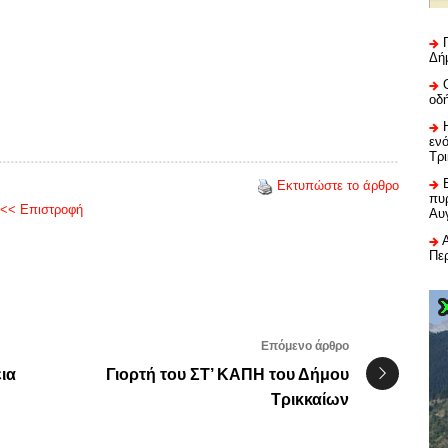
Δή
οδ
εν
Τρ
Εκτυπώστε το άρθρο
πυρ
<< Επιστροφή
Αυ
Πε
Επόμενο άρθρο
ια
Γιορτή του ΣΤ’ ΚΑΠΗ του Δήμου
Τρικκαίων