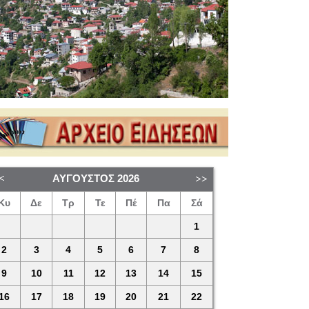
ΑΎΓΟΥΣΤΟΣ
2026
Κυ
Δε
Τρ
Τε
Πέ
Πα
Σά
1
2
3
4
5
6
7
8
9
10
11
12
13
14
15
16
17
18
19
20
21
22