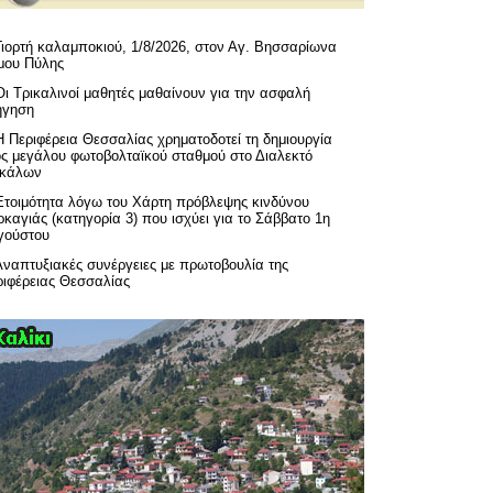
Γιορτή καλαμποκιού, 1/8/2026, στον Αγ. Βησσαρίωνα
μου Πύλης
Οι Τρικαλινοί μαθητές μαθαίνουν για την ασφαλή
ήγηση
H Περιφέρεια Θεσσαλίας χρηματοδοτεί τη δημιουργία
ός μεγάλου φωτοβολταϊκού σταθμού στο Διαλεκτό
ικάλων
Ετοιμότητα λόγω του Χάρτη πρόβλεψης κινδύνου
καγιάς (κατηγορία 3) που ισχύει για το Σάββατο 1η
γούστου
Αναπτυξιακές συνέργειες με πρωτοβουλία της
ριφέρειας Θεσσαλίας