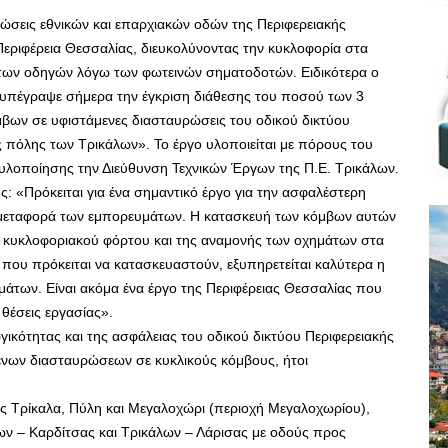
ώσεις εθνικών και επαρχιακών οδών της Περιφερειακής
Περιφέρεια Θεσσαλίας, διευκολύνοντας την κυκλοφορία στα
των οδηγών λόγω των φωτεινών σηματοδοτών. Ειδικότερα ο
υπέγραψε σήμερα την έγκριση διάθεσης του ποσού των 3
όμβων σε υφιστάμενες διασταυρώσεις του οδικού δικτύου
ς πόλης των Τρικάλων». Το έργο υλοποιείται με πόρους του
λοποίησης την Διεύθυνση Τεχνικών Έργων της Π.Ε. Τρικάλων.
ς: «Πρόκειται για ένα σημαντικό έργο για την ασφαλέστερη
ν μεταφορά των εμπορευμάτων. Η κατασκευή των κόμβων αυτών
υ κυκλοφοριακού φόρτου και της αναμονής των οχημάτων στα
 που πρόκειται να κατασκευαστούν, εξυπηρετείται καλύτερα η
μάτων. Είναι ακόμα ένα έργο της Περιφέρειας Θεσσαλίας που
 θέσεις εργασίας».
υργικότητας και της ασφάλειας του οδικού δικτύου Περιφερειακής
νων διασταυρώσεων σε κυκλικούς κόμβους, ήτοι
ς Τρίκαλα, Πύλη και Μεγαλοχώρι (περιοχή Μεγαλοχωρίου),
ων – Καρδίτσας και Τρικάλων – Λάρισας με οδούς προς