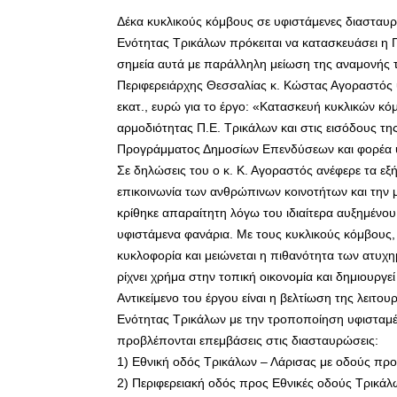
Δέκα κυκλικούς κόμβους σε υφιστάμενες διασταυρ
Ενότητας Τρικάλων πρόκειται να κατασκευάσει η 
σημεία αυτά με παράλληλη μείωση της αναμονής 
Περιφερειάρχης Θεσσαλίας κ. Κώστας Αγοραστός 
εκατ., ευρώ για το έργο: «Κατασκευή κυκλικών κ
αρμοδιότητας Π.Ε. Τρικάλων και στις εισόδους τη
Προγράμματος Δημοσίων Επενδύσεων και φορέα υ
Σε δηλώσεις του ο κ. Κ. Αγοραστός ανέφερε τα εξή
επικοινωνία των ανθρώπινων κοινοτήτων και τη
κρίθηκε απαραίτητη λόγω του ιδιαίτερα αυξημένο
υφιστάμενα φανάρια. Με τους κυκλικούς κόμβους,
κυκλοφορία και μειώνεται η πιθανότητα των ατυχη
ρίχνει χρήμα στην τοπική οικονομία και δημιουργεί
Αντικείμενο του έργου είναι η βελτίωση της λειτο
Ενότητας Τρικάλων με την τροποποίηση υφισταμέ
προβλέπονται επεμβάσεις στις διασταυρώσεις:
1) Εθνική οδός Τρικάλων – Λάρισας με οδούς προ
2) Περιφερειακή οδός προς Εθνικές οδούς Τρικάλ