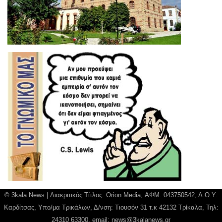
© 3kala News | Διακριτικός Τίτλος: Orion Media, ΑΦΜ: 043750542, Δ.Ο.Υ:
Καρδίτσας, Υπο/μα Τρικάλων, Δ/νση: Τιουσόν 31 τ.κ 42132 Τρίκαλα, Τηλ:
24310 63300, email:
news@3kalanews.gr