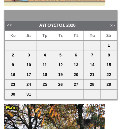
ΑΎΓΟΥΣΤΟΣ
2026
Κυ
Δε
Τρ
Τε
Πέ
Πα
Σά
1
2
3
4
5
6
7
8
9
10
11
12
13
14
15
16
17
18
19
20
21
22
23
24
25
26
27
28
29
30
31