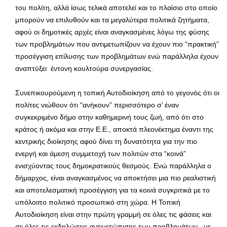
του πολίτη, αλλά ίσως τελικά αποτελεί και το πλαίσιο στο οποίο
μπορούν να επιλυθούν και τα μεγαλύτερα πολιτικά ζητήματα,
αφού οι δημοτικές αρχές είναι αναγκασμένες λόγω της φύσης
των προβλημάτων που αντιμετωπίζουν να έχουν πιο “πρακτική”
προσέγγιση επίλυσης των προβλημάτων ενώ παράλληλα έχουν
αναπτύξει έντονη κουλτούρα συνεργασίας.
Συνεπικουρούμενη η τοπική Αυτοδιοίκηση από το γεγονός ότι οι
πολίτες νιώθουν ότι “ανήκουν” περισσότερο σ’ έναν
συγκεκριμένο δήμο στην καθημερινή τους ζωή, από ότι στο
κράτος ή ακόμα και στην Ε.Ε., αποκτά πλεονέκτημα έναντι της
κεντρικής διοίκησης αφού δίνει τη δυνατότητα για την πιο
ενεργή και άμεση συμμετοχή των πολιτών στα “κοινά”
ενισχύοντας τους δημοκρατικούς θεσμούς. Ενώ παράλληλα ο
δήμαρχος, είναι αναγκασμένος να αποκτήσει μια πιο ρεαλιστική
και αποτελεσματική προσέγγιση για τα κοινά συγκριτικά με το
υπόλοιπο πολιτικό προσωπικό στη χώρα. Η Τοπική
Αυτοδιοίκηση είναι στην πρώτη γραμμή σε όλες τις φάσεις και
σε όλες τις εκδηλώσεις αντιμετώπισης των προβλημάτων, με