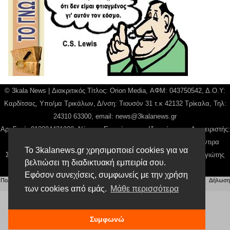
© 3kala News | Διακριτικός Τίτλος: Orion Media, ΑΦΜ: 043750542, Δ.Ο.Υ:
Καρδίτσας, Υπο/μα Τρικάλων, Δ/νση: Τιουσόν 31 τ.κ 42132 Τρίκαλα, Τηλ:
24310 63300, email:
news@3kalanews.gr
Αρ. Γεμή: 018804431000, Νόμιμος Εκπρόσωπος, Ιδιοκτήτης και Διαχειριστής:
Παναγιώτης Φιλίππου, Διευθύντρια: Γιαννουσά Βασιλική, Διευθύντιρα
Το 3kalanews.gr χρησιμοποιεί cookies για να
Σύνταξης: Μπαλαμπάνη Βασιλική. Δικαιούχος domain name Παναγιώτης
βελτιώσει τη διαδικτυακή εμπειρία σου.
Φιλίππου
Εφόσον συνεχίσεις, συμφωνείς με την χρήση
Πολιτική απορρήτου
|
Αίτηση Διαχείρισης Προσωπικών Δεδομένων
|
Όροι χρήσης
| |
Δήλωση
Συμμόρφωσης
των cookies από εμάς.
Μάθε περισσότερα
Συμφωνώ