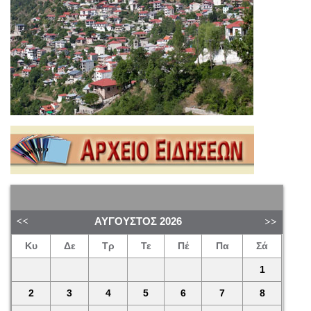
ΑΎΓΟΥΣΤΟΣ
2026
Κυ
Δε
Τρ
Τε
Πέ
Πα
Σά
1
2
3
4
5
6
7
8