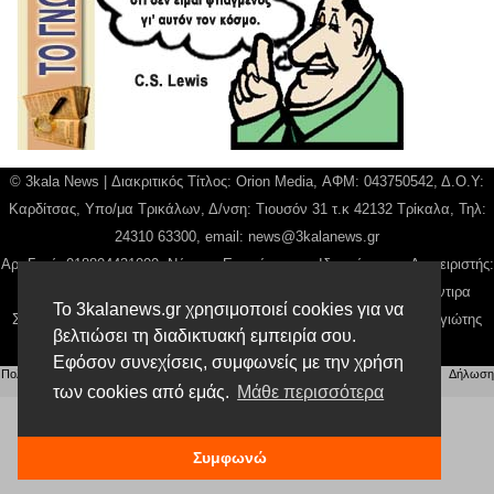
© 3kala News | Διακριτικός Τίτλος: Orion Media, ΑΦΜ: 043750542, Δ.Ο.Υ:
Καρδίτσας, Υπο/μα Τρικάλων, Δ/νση: Τιουσόν 31 τ.κ 42132 Τρίκαλα, Τηλ:
24310 63300, email:
news@3kalanews.gr
Αρ. Γεμή: 018804431000, Νόμιμος Εκπρόσωπος, Ιδιοκτήτης και Διαχειριστής:
Παναγιώτης Φιλίππου, Διευθύντρια: Γιαννουσά Βασιλική, Διευθύντιρα
Το 3kalanews.gr χρησιμοποιεί cookies για να
Σύνταξης: Μπαλαμπάνη Βασιλική. Δικαιούχος domain name Παναγιώτης
βελτιώσει τη διαδικτυακή εμπειρία σου.
Φιλίππου
Εφόσον συνεχίσεις, συμφωνείς με την χρήση
Πολιτική απορρήτου
|
Αίτηση Διαχείρισης Προσωπικών Δεδομένων
|
Όροι χρήσης
| |
Δήλωση
των cookies από εμάς.
Μάθε περισσότερα
Συμμόρφωσης
Συμφωνώ