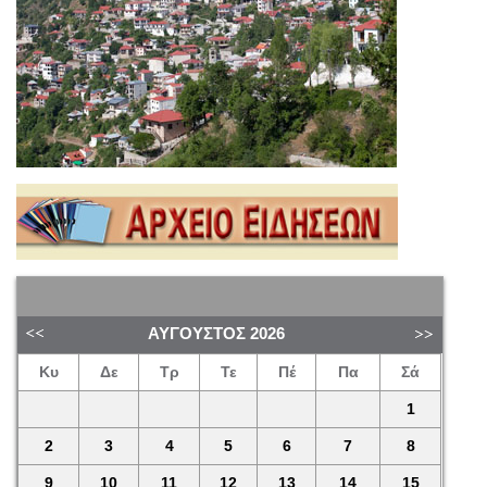
ΑΎΓΟΥΣΤΟΣ
2026
Κυ
Δε
Τρ
Τε
Πέ
Πα
Σά
1
2
3
4
5
6
7
8
9
10
11
12
13
14
15