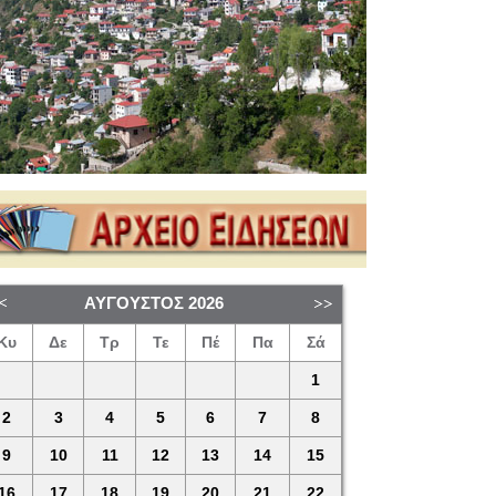
ΑΎΓΟΥΣΤΟΣ
2026
Κυ
Δε
Τρ
Τε
Πέ
Πα
Σά
1
2
3
4
5
6
7
8
9
10
11
12
13
14
15
16
17
18
19
20
21
22