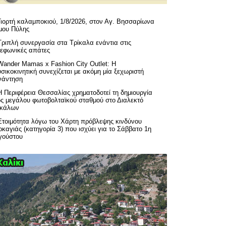
Γιορτή καλαμποκιού, 1/8/2026, στον Αγ. Βησσαρίωνα
μου Πύλης
Τριπλή συνεργασία στα Τρίκαλα ενάντια στις
λεφωνικές απάτες
Wander Mamas x Fashion City Outlet: Η
σικοκινητική συνεχίζεται με ακόμη μία ξεχωριστή
νάντηση
H Περιφέρεια Θεσσαλίας χρηματοδοτεί τη δημιουργία
ός μεγάλου φωτοβολταϊκού σταθμού στο Διαλεκτό
ικάλων
Ετοιμότητα λόγω του Χάρτη πρόβλεψης κινδύνου
καγιάς (κατηγορία 3) που ισχύει για το Σάββατο 1η
γούστου