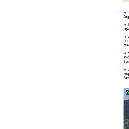
Δή
τη
μου
συ
εν
Τρ
πυρ
Αυ