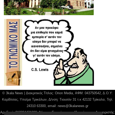
© 3kala News | Διακριτικός Τίτλος: Orion Media, ΑΦΜ: 043750542, Δ.Ο.Υ:
Καρδίτσας, Υπο/μα Τρικάλων, Δ/νση: Τιουσόν 31 τ.κ 42132 Τρίκαλα, Τηλ:
24310 63300, email:
news@3kalanews.gr
Αρ. Γεμή: 018804431000, Νόμιμος Εκπρόσωπος, Ιδιοκτήτης και Διαχειριστής: