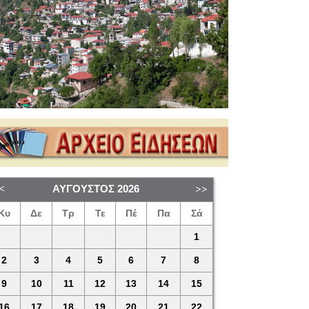
ΑΎΓΟΥΣΤΟΣ
2026
Κυ
Δε
Τρ
Τε
Πέ
Πα
Σά
1
2
3
4
5
6
7
8
9
10
11
12
13
14
15
16
17
18
19
20
21
22