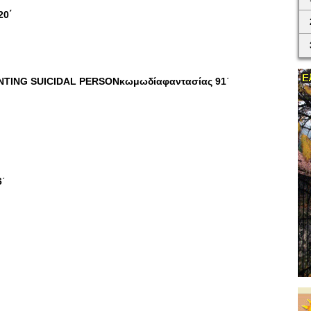
20΄
΄
NTING SUICIDAL PERSON
κωμωδίαφαντασίας
91
΄
6
΄