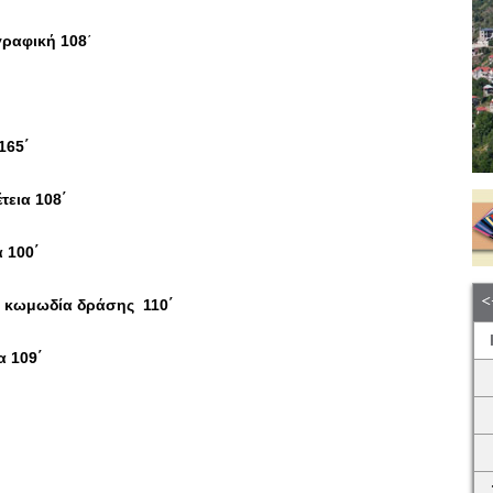
ραφική 108
΄
τί 165΄
τεια
108΄
 100΄
 κωμωδία δράσης 110΄
α 109΄