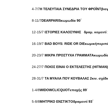
4-7/7
Η ΤΕΛΕΥΤΑΙΑ ΣΥΝΕΔΡΙΑ ΤΟΥ ΦΡΟΪΝΤβιογ
8-11/7
DEARPARISκωμωδία 90΄
12-15/7
ΙΣΤΟΡΙΕΣ ΚΑΛΟΣΥΝΗΣ δραμ. κομεν
16-19/7
BAD BOYS: RIDE OR DIE
κωμικήπεριπέ
20-23/7
ΜΙΚΡΑ ΠΡΟΣΤΥΧΑ ΓΡΑΜΜΑΤΑκωμωδία
24-27/7
ΠΟΙΟΣ ΕΙΝΑΙ Ο ΕΚΤΕΛΕΣΤΗΣ (
HITMAN)
28-31/7
TA ΜΥΑΛΑ ΠΟΥ ΚΟΥΒΑΛΑΣ 2κιν. σχέδι
1-4/8
WIDOWCLICQUOTεποχής 89
΄
5-8/8
ΜΗΤΡΙΚΟ ΕΝΣΤΙΚΤΟδραμεντί 93΄