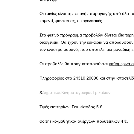
Οι ταινίες είναι της φετινής παραγωγής από όλα τα
κομεντί, φαντασίας, οικογενειακές
.
Στο φετινό πρόγραμμα προβολών δίνεται ιδιαίτερη έ
οικογένεια. Θα έχουν την ευκαιρία να απολαύσουν
τον έναστρο ουρανό, που αποτελεί μια μοναδική εμπ
Οι προβολές θα πραγματοποιούνται
καθημερινά σ
Πληροφορίες στο 24310 20090 και στην ιστοσελίδ
&
ΔημοτικοςΚινηματογραφοςΤρικαλων
Τιμές εισιτηρίων: Γεν. είσοδος 5 €.
φοιτητικό-μαθητικό- ανέργων- πολυτέκνων 4 €.