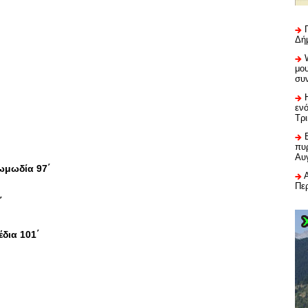
Δή
μου
συ
εν
Τρ
πυρ
Αυ
μωδία 97΄
Πε
΄
δια 101΄
΄