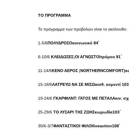
ΤΟ ΠΡΟΓΡΑΜΜΑ
Το πρόγραμμα των προβολών είναι το ακόλουθο:
1-5/6
ΠΟΛΥΔΡΟΣΟκοινωνικό 84΄
6-10/6
ΚΛΕΙΔΩΣΕΣ;ΟΙ ΑΓΝΩΣΤΟΙτρόμου 91΄
11-14/6
ΚΕΝΟ ΑΕΡΟΣ
(
NORTHERNCOMFORT)κω
15-18/6
ΛΑΤΡΕΥΩ ΝΑ ΣΕ ΜΙΣΩαισθ. κομεντί 103
19-24/6
ΓΚΑΡΦΙΛΝΤ: ΓΑΤΟΣ ΜΕ ΠΕΤΑΛΑκιν. σχέ
25-29/6
ΤΟ ΛΥΣΑΡΙ ΤΗΣ ΖΩΗΣκωμωδία103
30/6-3/7
ΦΑΝΤΑΣΤΙΚΟΙ ΦΙΛΟΙ
liveaction108΄