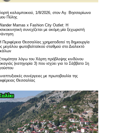
Γιορτή καλαμποκιού, 1/8/2026, στον Αγ. Βησσαρίωνα
μου Πύλης
Wander Mamas x Fashion City Outlet: Η
σικοκινητική συνεχίζεται με ακόμη μία ξεχωριστή
νάντηση
H Περιφέρεια Θεσσαλίας χρηματοδοτεί τη δημιουργία
ός μεγάλου φωτοβολταϊκού σταθμού στο Διαλεκτό
ικάλων
Ετοιμότητα λόγω του Χάρτη πρόβλεψης κινδύνου
καγιάς (κατηγορία 3) που ισχύει για το Σάββατο 1η
γούστου
Αναπτυξιακές συνέργειες με πρωτοβουλία της
ριφέρειας Θεσσαλίας