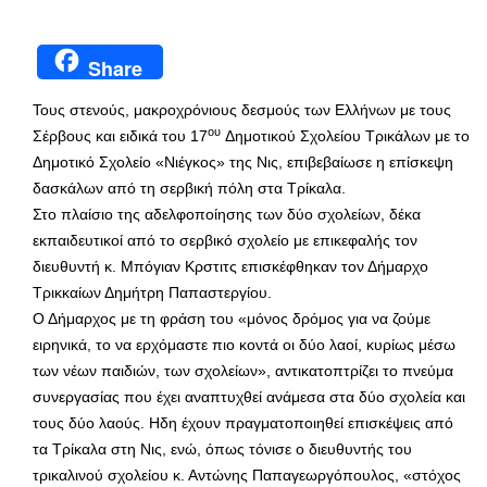
Share
Τους στενούς, μακροχρόνιους δεσμούς των Ελλήνων με τους
ου
Σέρβους και ειδικά του 17
Δημοτικού Σχολείου Τρικάλων με το
Δημοτικό Σχολείο «Νιέγκος» της Νις, επιβεβαίωσε η επίσκεψη
δασκάλων από τη σερβική πόλη στα Τρίκαλα.
Στο πλαίσιο της αδελφοποίησης των δύο σχολείων, δέκα
εκπαιδευτικοί από το σερβικό σχολείο με επικεφαλής τον
διευθυντή κ. Μπόγιαν Κρστιτς επισκέφθηκαν τον Δήμαρχο
Τρικκαίων Δημήτρη Παπαστεργίου.
Ο Δήμαρχος με τη φράση του «μόνος δρόμος για να ζούμε
ειρηνικά, το να ερχόμαστε πιο κοντά οι δύο λαοί, κυρίως μέσω
των νέων παιδιών, των σχολείων», αντικατοπτρίζει το πνεύμα
συνεργασίας που έχει αναπτυχθεί ανάμεσα στα δύο σχολεία και
τους δύο λαούς. Ηδη έχουν πραγματοποιηθεί επισκέψεις από
τα Τρίκαλα στη Νις, ενώ, όπως τόνισε ο διευθυντής του
τρικαλινού σχολείου κ. Αντώνης Παπαγεωργόπουλος, «στόχος