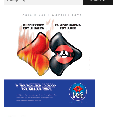
Για
: