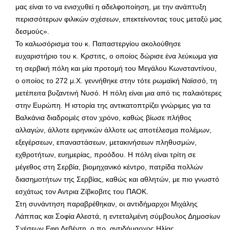
μας είναι το να ενισχυθεί η αδελφοποίηση, με την ανάπτυξη
περισσότερων φιλικών σχέσεων, επεκτείνοντας τους μεταξύ μας
δεσμούς».
Το καλωσόρισμα του κ. Παπαστεργίου ακολούθησε
ευχαριστήριο του κ. Κρστιτς, ο οποίος δώρισε ένα λεύκωμα για
τη σερβική πόλη και μία προτομή του Μεγάλου Κωνσταντίνου,
ο οποίος το 272 μ.Χ. γεννήθηκε στην τότε ρωμαϊκή Ναϊσσό, τη
μετέπειτα βυζαντινή Νυσό. Η πόλη είναι μια από τις παλαιότερες
στην Ευρώπη. Η ιστορία της αντικατοπτρίζει γνώριμες για τα
Βαλκάνια διαδρομές στον χρόνο, καθώς βίωσε πλήθος
αλλαγών, άλλοτε ειρηνικών άλλοτε ως αποτέλεσμα πολέμων,
εξεγέρσεων, επαναστάσεων, μετακινήσεων πληθυσμών,
εχθροτήτων, ευημερίας, προόδου. Η πόλη είναι τρίτη σε
μέγεθος στη Σερβία, βιομηχανικό κέντρο, πατρίδα πολλών
διασημοτήτων της Σερβίας, καθώς και αθλητών, με πιο γνωστό
εσχάτως τον Αντρια Ζίβκοβιτς του ΠΑΟΚ.
Στη συνάντηση παραβρέθηκαν, οι αντιδήμαρχοι Μιχάλης
Λάππας και Σοφία Αλεστά, η εντεταλμένη σύμβουλος Δημοσίων
Σχέσεων Εφη Λεβέντη, ο πρ. αντιδήμαρχος Ηλίας