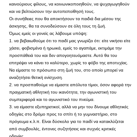
καινούριους φίλους, να κοινωνικοποιηθούν, να ψυχαγωγηθούν
και να βελτιώσουν την αυτοπεποίθησή τους.
Οι συνήθειες που θα αποκτήσουν τα παιδιά δια μέσου της
άσκησης, θα τα συνοδεύσουν σε όλη τους τη ζωή.
Όμως εμείς οι γονείς ας λάβουμε υπόψη:
1. να βεβαιωθούμε ότι το παιδί μας γνωρίζει ότι: είτε νικήσει είτε
χάσει, φοβισμένα ή ηρωικά, εμείς το αγαπάμε, εκτιμάμε την
προσπάθειά του και δεν απογοητευόμαστε. Αυτό θα του
επιτρέψει να κάνει το καλύτερο, χωρίς το φόβο της αποτυχίας.
Να είμαστε το πρόσωπο στη ζωή του, στο οποίο μπορεί να
αναζητήσει θετική ενίσχυση.
2. να προσπαθούμε να είμαστε απόλυτα τίμιοι, όσον αφορά την
πραγματική αθλητική του ικανότητα, την αγωνιστική του
συμπεριφορά και το αγωνιστικό του πνεύμα.
3. να είμαστε εξυπηρετικοί, αλλά να μην του δίνουμε αθλητικές
οδηγίες στο δρόμο προς το σπίτι ή το γυμναστήριο, στο
πρόγευμα κ.λ.π. Είναι δύσκολο για το παιδί να κατακλύζεται
από συμβουλές, έντονες συζητήσεις και συχνές κριτικές
οδηγίες.