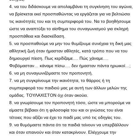
4. να του διδάσκουμε να απολαμβάνει τη συγκίνηση του αγώνα,
να βρίσκεται εκεί προσπαθώντας να εργάζεται για να βελτιώσει
τις ικανότητές του και τη συμπεριφορά του. Να το βοηθήσουμε
ώστε να αναπτύξει το αίσθημα του συναγωνισμού για σκληρή
προσπάθεια και διασκέδαση.
5. να προσπαθούμε να μην του θυμίζουμε συνέχεια τη δική μας
αθλητική ζωή όταν ήμασταν αθλητές, κατά τρόπο που να του
δημιουργεί πίεση. Πως κερδίζαμε…. Πώς χάναμε….
Φοβόμασταν… κάναμε πίσω…. δεν ήμασταν πάντα ηρωικοί…;
6. να μη συναγωνιζόμαστε τον προπονητή.
7. να μη συγκρίνουμε την ικανότητα, το θάρρος ή τη
συμπεριφορά του παιδιού μας με αυτή των άλλων μελών της
ομάδας. ΤΟΥΛΑΧΙΣΤΟΝ όχι όταν ακούει.
8. να γνωρίσουμε τον προπονητή τόσο, ώστε να μπορούμε να
είμαστε βέβαιοι ότι η φιλοσοφία του και οι γνώσεις του είναι
τέτοιες που αξίζει να έχει το παιδί μας υπό τις οδηγίες του.
9. να θυμόμαστε πάντα ότι τα παιδιά τείνουν να υπερβάλλουν
και όταν επαινούν και όταν κατακρίνουν. Ελέγχουμε την