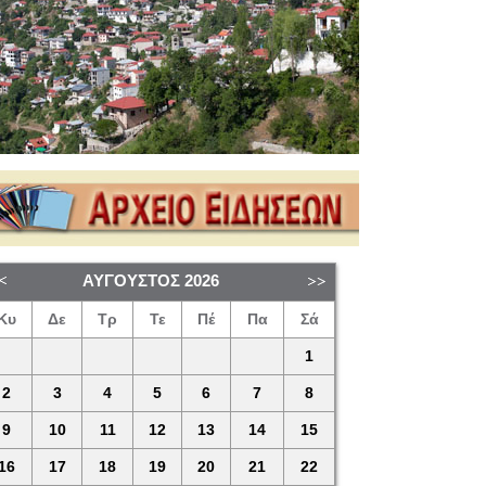
ΑΎΓΟΥΣΤΟΣ
2026
Κυ
Δε
Τρ
Τε
Πέ
Πα
Σά
1
2
3
4
5
6
7
8
9
10
11
12
13
14
15
16
17
18
19
20
21
22