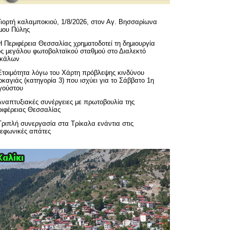
Γιορτή καλαμποκιού, 1/8/2026, στον Αγ. Βησσαρίωνα
μου Πύλης
H Περιφέρεια Θεσσαλίας χρηματοδοτεί τη δημιουργία
ός μεγάλου φωτοβολταϊκού σταθμού στο Διαλεκτό
ικάλων
Ετοιμότητα λόγω του Χάρτη πρόβλεψης κινδύνου
καγιάς (κατηγορία 3) που ισχύει για το Σάββατο 1η
γούστου
Αναπτυξιακές συνέργειες με πρωτοβουλία της
ριφέρειας Θεσσαλίας
Τριπλή συνεργασία στα Τρίκαλα ενάντια στις
λεφωνικές απάτες