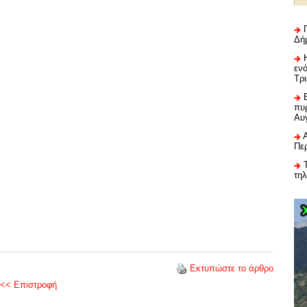
Δή
εν
Τρ
πυρ
Αυ
Πε
τη
Εκτυπώστε το άρθρο
<< Επιστροφή