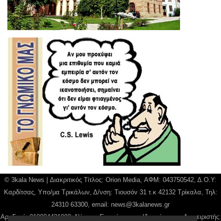
© 3kala News | Διακριτικός Τίτλος: Orion Media, ΑΦΜ: 043750542, Δ.Ο.Υ:
Καρδίτσας, Υπο/μα Τρικάλων, Δ/νση: Τιουσόν 31 τ.κ 42132 Τρίκαλα, Τηλ:
24310 63300, email:
news@3kalanews.gr
Αρ. Γεμή: 018804431000, Νόμιμος Εκπρόσωπος, Ιδιοκτήτης και Διαχειριστής: