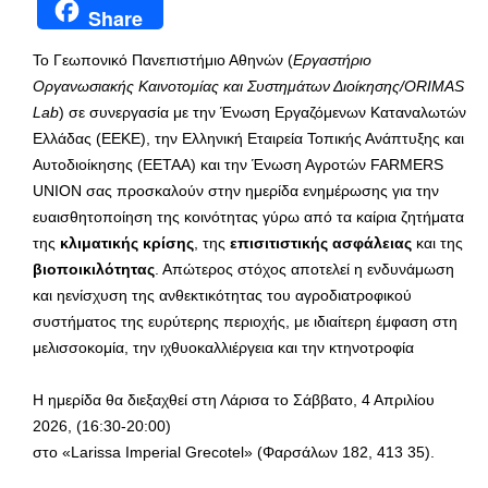
Share
Το Γεωπονικό Πανεπιστήμιο Αθηνών (
Εργαστήριο
Οργανωσιακής Καινοτομίας και Συστημάτων Διοίκησης/ORIMAS
Lab
) σε συνεργασία με την Ένωση Εργαζόμενων Καταναλωτών
Ελλάδας (ΕΕΚΕ), την Ελληνική Εταιρεία Τοπικής Ανάπτυξης και
Αυτοδιοίκησης (ΕΕΤΑΑ) και την Ένωση Αγροτών FARMERS
UNION σας προσκαλούν στην ημερίδα ενημέρωσης για την
ευαισθητοποίηση της κοινότητας γύρω από τα καίρια ζητήματα
της
κλιματικής κρίσης
, της
επισιτιστικής ασφάλειας
και της
βιοποικιλότητας
. Απώτερος στόχος αποτελεί η ενδυνάμωση
και ηενίσχυση της ανθεκτικότητας του αγροδιατροφικού
συστήματος της ευρύτερης περιοχής, με ιδιαίτερη έμφαση στη
μελισσοκομία, την ιχθυοκαλλιέργεια και την κτηνοτροφία
Η ημερίδα θα διεξαχθεί στη Λάρισα το Σάββατο, 4 Απριλίου
2026, (16:30-20:00)
στο «Larissa Imperial Grecotel» (Φαρσάλων 182, 413 35).