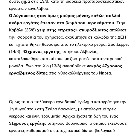
δυστύχημα στις 19/8, κατά τη διάρκεια προπαρασκευαστικών
εργασιών εργολάβου.
Ο Αύγουστος ήταν όμως μαύρος μήνας, καθώς πολλοί
ακόμα εργάτες έπεσαν στο βωμό του μεροκάματου.
Στην
Καβάλα (25/8)
χειριστής «πρέσας» σκυροδέματος
απώλεσε
την ισορροπία του οχήματος, ακούμπησε σε καλώδια της ΔΕΗ
και «χτυπήθηκε» θανάσιμα από το ηλεκτρικό ρεύμα. Στις Σέρρες
(14/8),
43χρονος εργάτης
, υπήκοος Αλβανίας,
καταπλακώθηκε από σάκους με ζωοτροφές σε κτηνοτροφική
μονάδα. Ενώ στη Χίο (13/8) ανασύρθηκε
νεκρός 47χρονος
εργαζόμενος δύτης
στις ιχθυοκαλλιέργειες του Νηρέα.
Όμως το πιο πολύνεκρο εργοδοτικό έγκλημα καταγράφηκε την
1η Αυγούστου στη Σκάλα Λακωνίας, με απολογισμό τρεις
νεκρούς και έναν τραυματία. Αρχικά έχασε τη ζωή του ένας
51χρονος εργάτης
υπήκοος Βουλγαρίας, ο οποίος εκτελούσε
εργασίες καθαρισμού σε αποχετευτικό δίκτυο βιολογικού