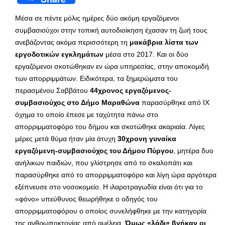
Μέσα σε πέντε μόλις ημέρες δύο ακόμη εργαζόμενοι
συμβασιούχοι στην τοπική αυτοδιοίκηση έχασαν τη ζωή τους
ανεβάζοντας ακόμα περισσότερη τη
μακάβρια λίστα των
εργοδοτικών εγκλημάτων
μέσα στο 2017. Και οι δύο
εργαζόμενοι σκοτώθηκαν εν ώρα υπηρεσίας, στην αποκομιδή
των απορριμμάτων. Ειδικότερα, τα ξημερώματα του
περασμένου Σαββάτου
44χρονος εργαζόμενος-
συμβασιούχος στο Δήμο Μαραθώνα
παρασύρθηκε από ΙΧ
όχημα το οποίο έπεσε με ταχύτητα πάνω στο
απορριμματοφόρο του δήμου και σκοτώθηκε ακαριαία. Λίγες
μέρες μετά θύμα ήταν μία άτυχη
30χρονη γυναίκα
εργαζόμενη-συμβασιούχος του Δήμου Πύργου
, μητέρα δυο
ανήλικων παιδιών, που γλίστρησε από το σκαλοπάτι και
παρασύρθηκε από το απορριμματοφόρο και λίγη ώρα αργότερα
εξέπνευσε στο νοσοκομείο. Η ιλαροτραγωδία είναι ότι για το
«φόνο» υπεύθυνος θεωρήθηκε ο οδηγός του
απορριμματοφόρου ο οποίος συνελήφθηκε με την κατηγορία
της ανθρωποκτονίας από αμέλεια.
Όμως «λάδι» βγήκαν οι