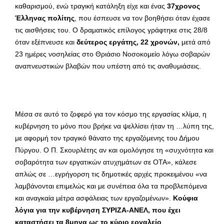
καθαρισμού, ενώ τραγική κατάληξη είχε και ένας
37χρονος
Έλληνας πολίτης
, που έσπευσε να τον βοηθήσει όταν έχασε
τις αισθήσεις του. Ο δραματικός επίλογος γράφτηκε στις 28/8
όταν εξέπνευσε και
δεύτερος εργάτης, 22 χρονών,
μετά από
23 ημέρες νοσηλείας στο Θριάσιο Νοσοκομείο λόγω σοβαρών
αναπνευστικών βλαβών που υπέστη από τις αναθυμιάσεις.
Μέσα σε αυτό το ζοφερό για τον κόσμο της εργασίας κλίμα, η
κυβέρνηση το μόνο που βρήκε να ψελλίσει ήταν τη …λύπη της,
με αφορμή τον τραγικό θάνατο της εργαζόμενης του Δήμου
Πύργου. Ο Π. Σκουρλέτης αν και ομολόγησε τη «συχνότητα και
σοβαρότητα των εργατικών ατυχημάτων σε ΟΤΑ», κάλεσε
απλώς σε …εγρήγορση τις δημοτικές αρχές προκειμένου «να
λαμβάνονται επιμελώς και με συνέπεια όλα τα προβλεπόμενα
και αναγκαία μέτρα ασφάλειας των εργαζομένων».
Κούφια
λόγια για την κυβέρνηση ΣΥΡΙΖΑ-ΑΝΕΛ, που έχει
καταστήσει τα 8μηνα ως το κύριο εργαλείο