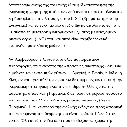
Αποτέλεσμα αυτής της πολιτικής είναι η ιδιωτικοποίηση της
ενέργειας η χρήση της από κοινωνικό αγαθό σε πεδίο αλόγιστης
κερδοφορίας με την λειτουργία του Ε.Χ.Ε (Χρηματιστηρίου της
Ενέργειας) και το εγκληματικό σχέδιο βίαιης απολιγνιτοποίησης
με σκοπό τη μετατροπή ενεργειακού μίγματος με εισαγόμενο
φυσικό αερίου (LNG) που και αυτό είναι περιβαλλοντικά
ρυπογόνο με εκλύσεις μεθανίου.
Αντιλαμβανόμαστε λοιπόν από όλες τις παραπάνω
πληροφορίες ότι ο σκοπός της «πράσινης ανάπτυξης» δεν είναι
η μείωση των εκπομπών ρύπων. Η Αμερική, η Ρωσία, η Ινδία, η
Κίνα, αν και πρωταθλήτριες ρύπων δε συμμετέχουν σε αυτή την
ενεργειακή στρατηγική, ενώ την ίδια ώρα πολλές χώρες της
Ευρώπης, όπως και η Γερμανία, διατηρούν σε μεγάλο ποσοστό
πιο ρυπογόνες αλλά αποδοτικές μορφές ενέργειας (Λιγνίτη,
Πυρηνικά). Η συνεισφορά της αιολικής ενέργειας προς αποφυγή
του φαινομένου του θερμοκηπίου είναι περίπου 1 έως 2 τοις
χιλίοις. Όλα αυτά την ίδια ώρα που οι εξέχουσες χώρες της