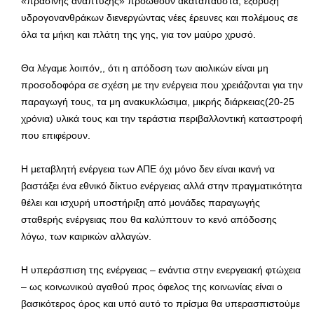
«πράσινης ανάπτυξης» προωθούν ακατάπαυστα, εξόρυξη
υδρογονανθράκων διενεργώντας νέες έρευνες και πολέμους σε
όλα τα μήκη και πλάτη της γης, για τον μαύρο χρυσό.
Θα λέγαμε λοιπόν,, ότι η απόδοση των αιολικών είναι μη
προσοδοφόρα σε σχέση με την ενέργεια που χρειάζονται για την
παραγωγή τους, τα μη ανακυκλώσιμα, μικρής διάρκειας(20-25
χρόνια) υλικά τους και την τεράστια περιβαλλοντική καταστροφή
που επιφέρουν.
Η μεταβλητή ενέργεια των ΑΠΕ όχι μόνο δεν είναι ικανή να
βαστάξει ένα εθνικό δίκτυο ενέργειας αλλά στην πραγματικότητα
θέλει και ισχυρή υποστήριξη από μονάδες παραγωγής
σταθερής ενέργειας που θα καλύπτουν το κενό απόδοσης
λόγω, των καιρικών αλλαγών.
Η υπεράσπιση της ενέργειας – ενάντια στην ενεργειακή φτώχεια
– ως κοινωνικού αγαθού προς όφελος της κοινωνίας είναι ο
βασικότερος όρος και υπό αυτό το πρίσμα θα υπερασπιστούμε