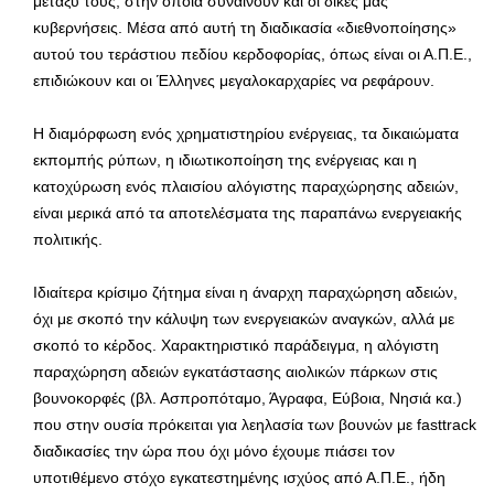
μεταξύ τους, στην οποία συναινούν και οι δικές μας
κυβερνήσεις. Μέσα από αυτή τη διαδικασία «διεθνοποίησης»
αυτού του τεράστιου πεδίου κερδοφορίας, όπως είναι οι Α.Π.Ε.,
επιδιώκουν και οι Έλληνες μεγαλοκαρχαρίες να ρεφάρουν.
Η διαμόρφωση ενός χρηματιστηρίου ενέργειας, τα δικαιώματα
εκπομπής ρύπων, η ιδιωτικοποίηση της ενέργειας και η
κατοχύρωση ενός πλαισίου αλόγιστης παραχώρησης αδειών,
είναι μερικά από τα αποτελέσματα της παραπάνω ενεργειακής
πολιτικής.
Ιδιαίτερα κρίσιμο ζήτημα είναι η άναρχη παραχώρηση αδειών,
όχι με σκοπό την κάλυψη των ενεργειακών αναγκών, αλλά με
σκοπό το κέρδος. Χαρακτηριστικό παράδειγμα, η αλόγιστη
παραχώρηση αδειών εγκατάστασης αιολικών πάρκων στις
βουνοκορφές (βλ. Ασπροπόταμο, Άγραφα, Εύβοια, Νησιά κα.)
που στην ουσία πρόκειται για λεηλασία των βουνών με fasttrack
διαδικασίες την ώρα που όχι μόνο έχουμε πιάσει τον
υποτιθέμενο στόχο εγκατεστημένης ισχύος από Α.Π.Ε., ήδη