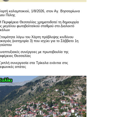
Γιορτή καλαμποκιού, 1/8/2026, στον Αγ. Βησσαρίωνα
μου Πύλης
H Περιφέρεια Θεσσαλίας χρηματοδοτεί τη δημιουργία
ός μεγάλου φωτοβολταϊκού σταθμού στο Διαλεκτό
ικάλων
Ετοιμότητα λόγω του Χάρτη πρόβλεψης κινδύνου
καγιάς (κατηγορία 3) που ισχύει για το Σάββατο 1η
γούστου
Αναπτυξιακές συνέργειες με πρωτοβουλία της
ριφέρειας Θεσσαλίας
Τριπλή συνεργασία στα Τρίκαλα ενάντια στις
λεφωνικές απάτες