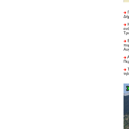
Δή
εν
Τρ
πυρ
Αυ
Πε
τη