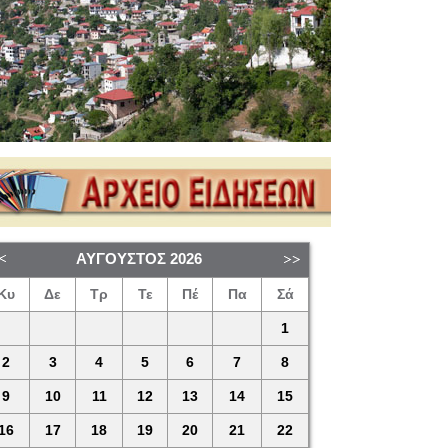
ΑΎΓΟΥΣΤΟΣ
2026
Κυ
Δε
Τρ
Τε
Πέ
Πα
Σά
1
2
3
4
5
6
7
8
9
10
11
12
13
14
15
16
17
18
19
20
21
22