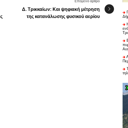
Επόμενο άρθρο
Δ. Τρικκαίων: Και ψηφιακή μέτρηση
ας
της κατανάλωσης φυσικού αερίου
Δή
εν
Τρ
πυρ
Αυ
Πε
τη