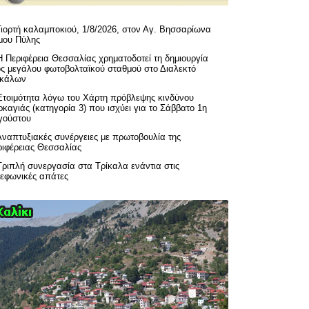
Γιορτή καλαμποκιού, 1/8/2026, στον Αγ. Βησσαρίωνα
μου Πύλης
H Περιφέρεια Θεσσαλίας χρηματοδοτεί τη δημιουργία
ός μεγάλου φωτοβολταϊκού σταθμού στο Διαλεκτό
ικάλων
Ετοιμότητα λόγω του Χάρτη πρόβλεψης κινδύνου
καγιάς (κατηγορία 3) που ισχύει για το Σάββατο 1η
γούστου
Αναπτυξιακές συνέργειες με πρωτοβουλία της
ριφέρειας Θεσσαλίας
Τριπλή συνεργασία στα Τρίκαλα ενάντια στις
λεφωνικές απάτες