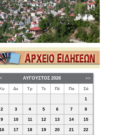
ΑΎΓΟΥΣΤΟΣ
2026
Κυ
Δε
Τρ
Τε
Πέ
Πα
Σά
1
2
3
4
5
6
7
8
9
10
11
12
13
14
15
16
17
18
19
20
21
22