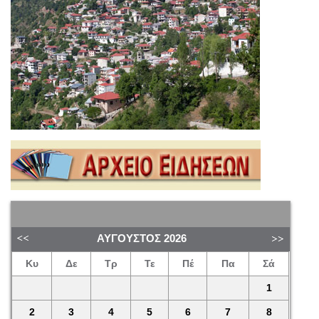
ΑΎΓΟΥΣΤΟΣ
2026
Κυ
Δε
Τρ
Τε
Πέ
Πα
Σά
1
2
3
4
5
6
7
8