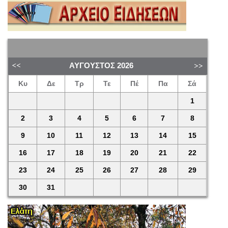
ΑΎΓΟΥΣΤΟΣ
2026
Κυ
Δε
Τρ
Τε
Πέ
Πα
Σά
1
2
3
4
5
6
7
8
9
10
11
12
13
14
15
16
17
18
19
20
21
22
23
24
25
26
27
28
29
30
31