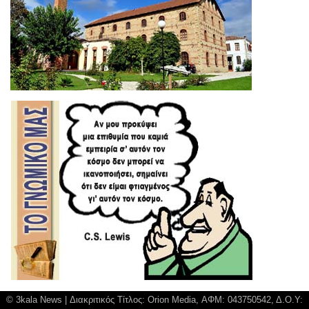
© 3kala News | Διακριτικός Τίτλος: Orion Media, ΑΦΜ: 043750542, Δ.Ο.Υ: