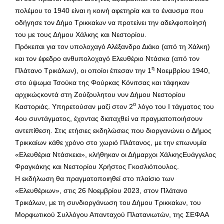
πολέμου το 1940 είναι η κοινή αφετηρία και το έναυσμα που
οδήγησε τον Δήμο Τρικκαίων να προτείνει την αδελφοποίησή
του με τους Δήμου Χάλκης και Νεστορίου.
Πρόκειται για τον υπολοχαγό Αλέξανδρο Διάκο (από τη Χάλκη)
και τον έφεδρο ανθυπολοχαγό Ελευθέριο Ντάσκα (από τον
η
Πλάτανο Τρικάλων), οι οποίοι έπεσαν την 1
Νοεμβρίου 1940,
στο ύψωμα Τσούκα της Φούρκας Κόνιτσας και τάφηκαν
αρχικώςκοντά στη Ζούζουλητου νυν Δήμου Νεστορίου
ο
Καστοριάς. Υπηρετούσαν μαζί στον 2
λόγο του Ι τάγματος του
4ου συντάγματος, έχοντας διαταχθεί να πραγματοποιήσουν
αντεπίθεση. Στις ετήσιες εκδηλώσεις που διοργανώνει ο Δήμος
Τρικκαίων κάθε χρόνο στο χωριό Πλάτανος, με την επωνυμία
«Ελευθέρια Ντάσκεια», κλήθηκαν οι Δήμαρχοι ΧάλκηςΕυάγγελος
Φραγκάκης και Νεστορίου Χρήστος Γκοσλιόπουλος.
Η εκδήλωση θα πραγματοποιηθεί στο πλαίσιο των
«Ελευθέριων», στις 26 Νοεμβρίου 2023, στον Πλάτανο
Τρικάλων, με τη συνδιοργάνωση του Δήμου Τρικκαίων, του
Μορφωτικού Συλλόγου Απανταχού Πλατανιωτών, της ΣΕΦΑΑ