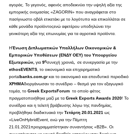
αγοράς. Το γεγονός, αφενός αποδεικνύει την υψηλή αξία της
εμπορικής ονομασίας «ZAGORIN» που αναγράφεται στο
πασίγνωστο οβάλ ετικετάκι με το λογότυπο και επικολλάται σε
κάθε μονάδα προϊόντοςενώ αφετέρου υποδηλώνει την
γενικότερη αξία της επωνυμίας για τα αγροτικά προϊόντα.
Η
Ένωση Διπλωματικών Υπαλλήλων Οικονομικών &
Εμπορικών Υποθέσεων (ΕΝΔΥ ΟΕΥ) του Υπουργείου
η
Εξωτερικών,
για
9
συνεχή χρονιά
,
σε συνεργασία με την
ethosEVENTS
, το οικονομικό και επιχειρηματικό
portal
banks.com.gr
και το οικονομικό και επενδυτικό περιοδικό
ΧΡΗΜΑ
διοργάνωσαν το συνέδριο – θεσμό για τον εξαγωγικό
τομέα, το
Greek ExportsForum
το οποίο φέτος
πραγματοποιήθηκε μαζί με τα
Greek Exports Awards 2020
! Το
συνέδριο και η τελετή βράβευσης λόγω της πανδημίας,
προβλήθηκε διαδικτυακά την
Τετάρτη 20.01.2021
ως
«LiveOnHybridEvent, ενώ για την Πέμπτη
21.01.2021προγραμματίστηκαν συναντήσεις «Β2Β». Οι