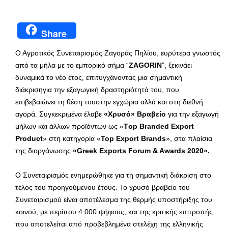
Share
Ο Αγροτικός Συνεταιρισμός Ζαγοράς Πηλίου, ευρύτερα γνωστός
από τα μήλα με το εμπορικό σήμα “
ZAGORIN
”, ξεκινάει
δυναμικά το νέο έτος, επιτυγχάνοντας μια σημαντική
διάκρισηγια την εξαγωγική δραστηριότητά του, που
επιβεβαιώνει τη θέση τουστην εγχώρια αλλά και στη διεθνή
αγορά. Συγκεκριμένα έλαβε
«Χρυσό» Βραβείο
για την εξαγωγή
μήλων και άλλων προϊόντων ως «
Τ
op
Branded
Export
Product
» στη κατηγορία «
Το
p
Export
Brands
», στα πλαίσια
της διοργάνωσης
«
Greek
Exports
Forum &
Awards 2020».
Ο Συνεταιρισμός ενημερώθηκε για τη σημαντική διάκριση στο
τέλος του προηγούμενου έτους. Το χρυσό βραβείο του
Συνεταιρισμού είναι αποτέλεσμα της θερμής υποστήριξης του
κοινού, με περίπου 4.000 ψήφους, και της κριτικής επιτροπής
που αποτελείται από προβεβλημένα στελέχη της ελληνικής