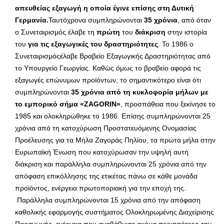
απευθείας εξαγωγή η οποία έγινε επίσης στη Δυτική
Γερμανία.
Ταυτόχρονα συμπληρώνονται
35 χρόνια
, από όταν
ο Συνεταιρισμός έλαβε τη
πρώτη
του
διάκριση
στην ιστορία
του
για τις εξαγωγικές του δραστηριότητες
. Το 1986 ο
Συνεταιρισμόςέλαβε Βραβείο Εξαγωγικής Δραστηριότητας από
το Υπουργείο Γεωργίας. Καθώς όμως το βραβείο αφορά τις
εξαγωγές επώνυμων προϊόντων, το σημαντικότερο είναι ότι
συμπληρώνονται
35 χρόνια από τη κυκλοφορία μήλων με
το εμπορικό σήμα «
ZAGORIN»
, προσπάθεια που ξεκίνησε το
1985 και ολοκληρώθηκε το 1986. Επίσης συμπληρώνονται 25
χρόνια από τη κατοχύρωση Προστατευόμενης Ονομασίας
Προέλευσης για τα Μήλα Ζαγοράς Πηλίου, τα πρώτα μήλα στην
Ευρωπαϊκή Ένωση που κατοχύρωσαν την υψηλή αυτή
διάκριση και παράλληλα συμπληρώνονται 25 χρόνια από την
απόφαση επικόλλησης της ετικέτας πάνω σε κάθε μονάδα
προϊόντος, ενέργεια πρωτοποριακή για την εποχή της.
Παράλληλα συμπληρώνονται 15 χρόνια από την απόφαση
καθολικής εφαρμογής συστήματος Ολοκληρωμένης Διαχείρισης