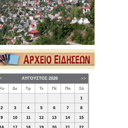
ΑΎΓΟΥΣΤΟΣ
2026
Κυ
Δε
Τρ
Τε
Πέ
Πα
Σά
1
2
3
4
5
6
7
8
9
10
11
12
13
14
15
16
17
18
19
20
21
22