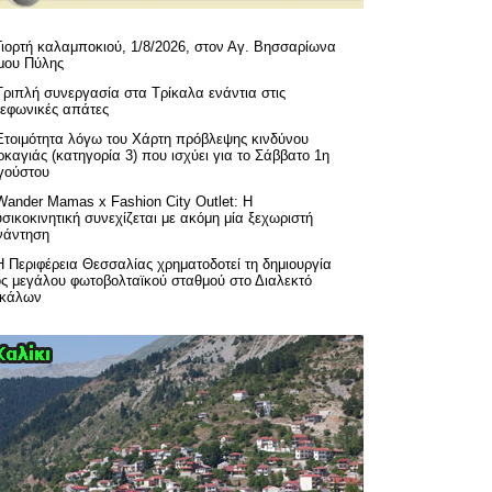
Γιορτή καλαμποκιού, 1/8/2026, στον Αγ. Βησσαρίωνα
μου Πύλης
Τριπλή συνεργασία στα Τρίκαλα ενάντια στις
λεφωνικές απάτες
Ετοιμότητα λόγω του Χάρτη πρόβλεψης κινδύνου
καγιάς (κατηγορία 3) που ισχύει για το Σάββατο 1η
γούστου
Wander Mamas x Fashion City Outlet: Η
σικοκινητική συνεχίζεται με ακόμη μία ξεχωριστή
νάντηση
H Περιφέρεια Θεσσαλίας χρηματοδοτεί τη δημιουργία
ός μεγάλου φωτοβολταϊκού σταθμού στο Διαλεκτό
ικάλων