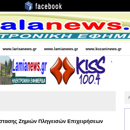
www.larisanews.gr
www.lamianews.gr
www.kozaninews.gr
Αν
Για
:
στασης Ζημιών Πληγεισών Επιχειρήσεων