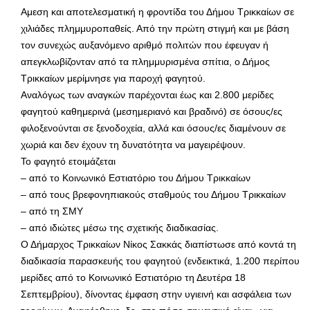
Αμεση και αποτελεσματική η φροντίδα του Δήμου Τρικκαίων σε
χιλιάδες πλημμυροπαθείς. Από την πρώτη στιγμή και με βάση
τον συνεχώς αυξανόμενο αριθμό πολιτών που έφευγαν ή
απεγκλωβίζονταν από τα πλημμυρισμένα σπίτια, ο Δήμος
Τρικκαίων μερίμνησε για παροχή φαγητού.
Αναλόγως των αναγκών παρέχονται έως και 2.800 μερίδες
φαγητού καθημερινά (μεσημεριανό και βραδινό) σε όσους/ες
φιλοξενούνται σε ξενοδοχεία, αλλά και όσους/ες διαμένουν σε
χωριά και δεν έχουν τη δυνατότητα να μαγειρέψουν.
Το φαγητό ετοιμάζεται
– από το Κοινωνικό Εστιατόριο του Δήμου Τρικκαίων
– από τους βρεφονηπιακούς σταθμούς του Δήμου Τρικκαίων
– από τη ΣΜΥ
– από ιδιώτες μέσω της σχετικής διαδικασίας.
Ο Δήμαρχος Τρικκαίων Νίκος Σακκάς διαπίστωσε από κοντά τη
διαδικασία παρασκευής του φαγητού (ενδεικτικά, 1.200 περίπου
μερίδες από το Κοινωνικό Εστιατόριο τη Δευτέρα 18
Σεπτεμβρίου), δίνοντας έμφαση στην υγιεινή και ασφάλεια των