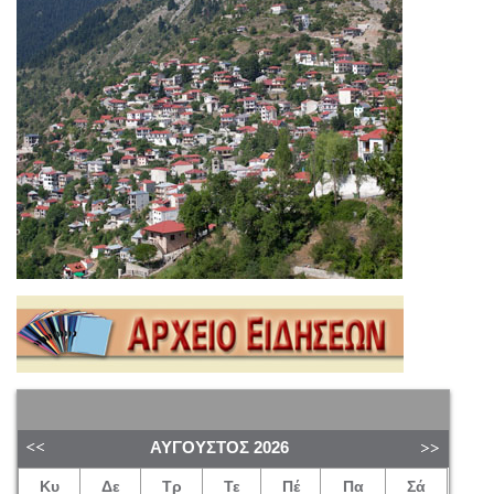
ΑΎΓΟΥΣΤΟΣ
2026
Κυ
Δε
Τρ
Τε
Πέ
Πα
Σά