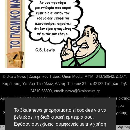
© 3kala News | Διακριτικός Τίτλος: Orion Media, ΑΦΜ: 043750542, Δ.Ο.Υ:
Καρδίτσας, Υπο/μα Τρικάλων, Δ/νση: Τιουσόν 31 τ.κ 42132 Τρίκαλα, Τηλ:
24310 63300, email:
news@3kalanews.gr
Αρ. Γεμή: 018804431000, Νόμιμος Εκπρόσωπος, Ιδιοκτήτης και Διαχειριστής:
Παναγιώτης Φιλίππου, Διευθύντρια: Γιαννουσά Βασιλική, Διευθύντιρα
Το 3kalanews.gr χρησιμοποιεί cookies για να
Σύνταξης: Μπαλαμπάνη Βασιλική. Δικαιούχος domain name Παναγιώτης
βελτιώσει τη διαδικτυακή εμπειρία σου.
Φιλίππου
Εφόσον συνεχίσεις, συμφωνείς με την χρήση
Πολιτική απορρήτου
|
Αίτηση Διαχείρισης Προσωπικών Δεδομένων
|
Όροι χρήσης
| |
Δήλωση