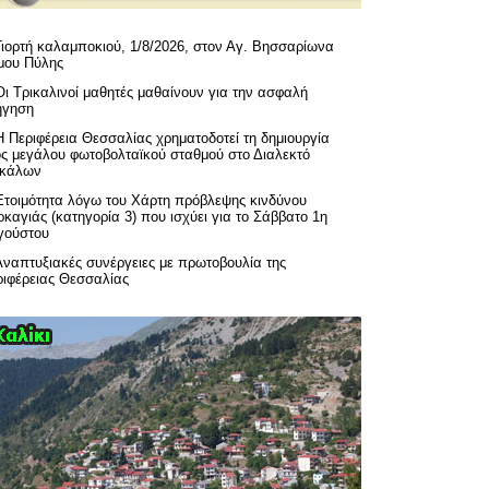
Γιορτή καλαμποκιού, 1/8/2026, στον Αγ. Βησσαρίωνα
μου Πύλης
Οι Τρικαλινοί μαθητές μαθαίνουν για την ασφαλή
ήγηση
H Περιφέρεια Θεσσαλίας χρηματοδοτεί τη δημιουργία
ός μεγάλου φωτοβολταϊκού σταθμού στο Διαλεκτό
ικάλων
Ετοιμότητα λόγω του Χάρτη πρόβλεψης κινδύνου
καγιάς (κατηγορία 3) που ισχύει για το Σάββατο 1η
γούστου
Αναπτυξιακές συνέργειες με πρωτοβουλία της
ριφέρειας Θεσσαλίας