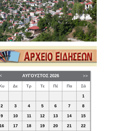
ΑΎΓΟΥΣΤΟΣ
2026
Κυ
Δε
Τρ
Τε
Πέ
Πα
Σά
1
2
3
4
5
6
7
8
9
10
11
12
13
14
15
16
17
18
19
20
21
22