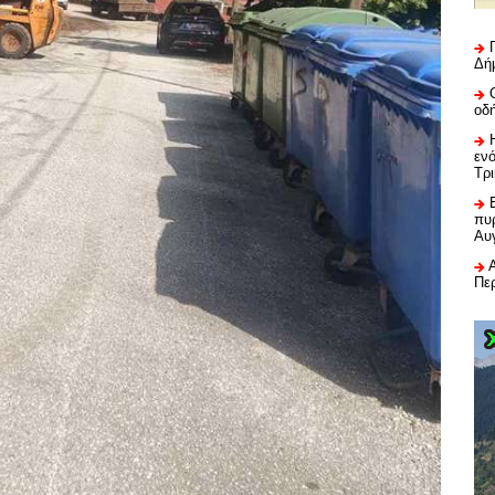
Δή
οδ
εν
Τρ
πυρ
Αυ
Πε