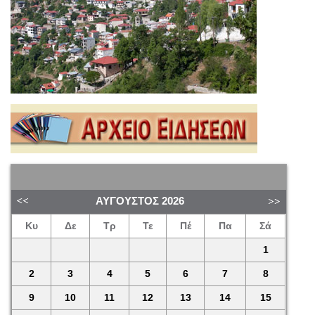
ΑΎΓΟΥΣΤΟΣ
2026
Κυ
Δε
Τρ
Τε
Πέ
Πα
Σά
1
2
3
4
5
6
7
8
9
10
11
12
13
14
15