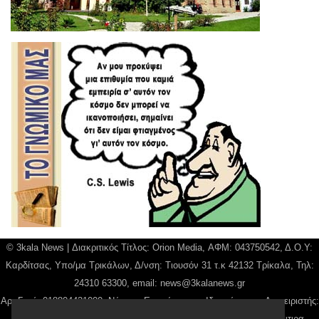
© 3kala News | Διακριτικός Τίτλος: Orion Media, ΑΦΜ: 043750542, Δ.Ο.Υ:
Καρδίτσας, Υπο/μα Τρικάλων, Δ/νση: Τιουσόν 31 τ.κ 42132 Τρίκαλα, Τηλ:
24310 63300, email:
news@3kalanews.gr
Αρ. Γεμή: 018804431000, Νόμιμος Εκπρόσωπος, Ιδιοκτήτης και Διαχειριστής:
Παναγιώτης Φιλίππου, Διευθύντρια: Γιαννουσά Βασιλική, Διευθύντιρα